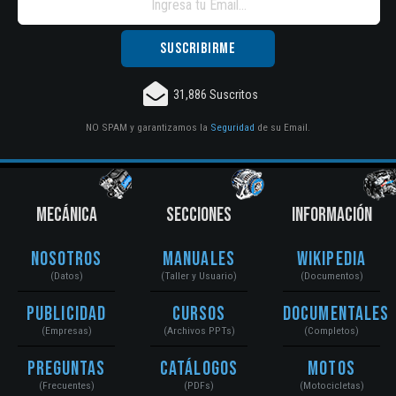
31,886 Suscritos
NO SPAM y garantizamos la
Seguridad
de su Email.
MECÁNICA
SECCIONES
INFORMACIÓN
Nosotros
Manuales
Wikipedia
(Datos)
(Taller y Usuario)
(Documentos)
Publicidad
Cursos
Documentales
(Empresas)
(Archivos PPTs)
(Completos)
Preguntas
Catálogos
Motos
(Frecuentes)
(PDFs)
(Motocicletas)