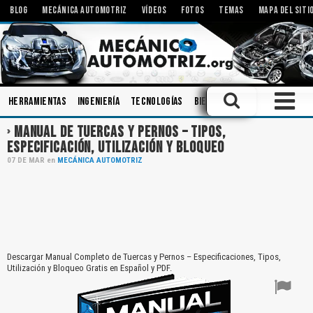
BLOG
MECÁNICA AUTOMOTRIZ
VÍDEOS
FOTOS
TEMAS
MAPA DEL SITI
Herramientas
Ingeniería
Tecnologías
Bielas
Aceites
Rodamie
MANUAL DE TUERCAS Y PERNOS – TIPOS,
ESPECIFICACIÓN, UTILIZACIÓN Y BLOQUEO
07
DE
MAR
en
MECÁNICA AUTOMOTRIZ
Descargar Manual Completo de Tuercas y Pernos – Especificaciones, Tipos,
Utilización y Bloqueo Gratis en Español y PDF.