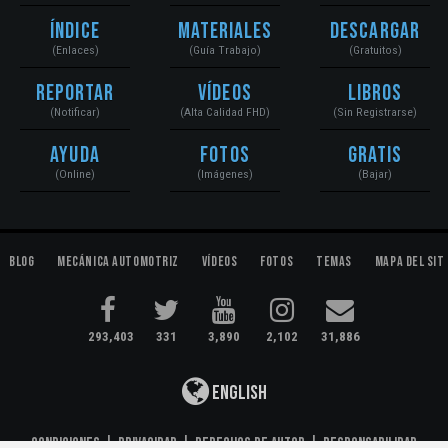
Índice
Materiales
Descargar
(Enlaces)
(Guía Trabajo)
(Gratuitos)
Reportar
Vídeos
Libros
(Notificar)
(Alta Calidad FHD)
(Sin Registrarse)
Ayuda
Fotos
Gratis
(Online)
(Imágenes)
(Bajar)
Blog
Mecánica Automotriz
Vídeos
Fotos
Temas
Mapa del Sit
293,403
331
3,890
2,102
31,886
English
Condiciones
|
Privacidad
|
Derechos de Autor
|
Responsabilidad