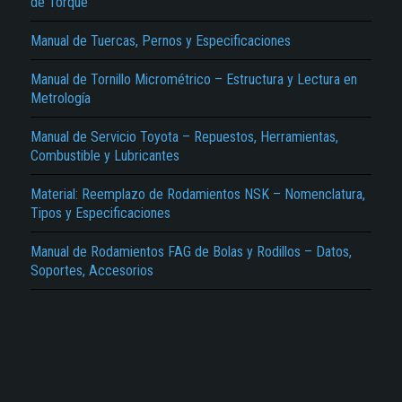
de Torque
Manual de Tuercas, Pernos y Especificaciones
Manual de Tornillo Micrométrico – Estructura y Lectura en
Metrología
Manual de Servicio Toyota – Repuestos, Herramientas,
El Título es incorrecto según el contenido.
Combustible y Lubricantes
Texto o Imagen de portada son erróneos.
Material: Reemplazo de Rodamientos NSK – Nomenclatura,
No carga o no se visualiza el contenido.
Tipos y Especificaciones
Reportar otro tipo de error...
Manual de Rodamientos FAG de Bolas y Rodillos – Datos,
Soportes, Accesorios