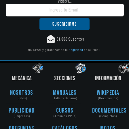
Vídeos...
31,886 Suscritos
NO SPAM y garantizamos la
Seguridad
de su Email.
MECÁNICA
SECCIONES
INFORMACIÓN
Nosotros
Manuales
Wikipedia
(Datos)
(Taller y Usuario)
(Documentos)
Publicidad
Cursos
Documentales
(Empresas)
(Archivos PPTs)
(Completos)
Preguntas
Catálogos
Motos