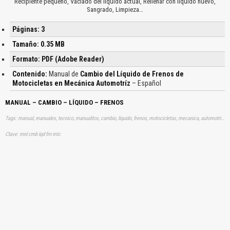
Recipiente pequeño, Vaciado del líquido actual, Rellenar con líquido nuevo,
Sangrado, Limpieza…
Páginas: 3
Tamaño: 0.35 MB
Formato: PDF (Adobe Reader)
Contenido:
Manual de
Cambio del Líquido de Frenos de
Motocicletas en Mecánica Automotríz
– Español
MANUAL – CAMBIO – LÍQUIDO – FRENOS
Tags: manual, manuales, tecnico, manualitos, cambio, liquido, frenos, motocicletas, mecanica, automotriz, aprender, descargas
Clave: mnl cmb lqd frn mtc