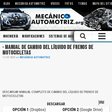
BLOG
MECÁNICA AUTOMOTRIZ
VÍDEOS
FOTOS
TEMAS
MAPA DEL SITI
Ingeniería
Modificaciones
Sistemas de Audio
Componentes
Bomb
MANUAL DE CAMBIO DEL LÍQUIDO DE FRENOS DE
MOTOCICLETAS
12
DE
NOV
en
MECÁNICA AUTOMOTRIZ
DESCARGAR MANUAL COMPLETO DE CAMBIO DEL LÍQUIDO DE FRENOS DE
MOTOCICLETAS
DESCARGAR
OPCIÓN 1
(Dropbox)
OPCIÓN 2
(Google Drive)