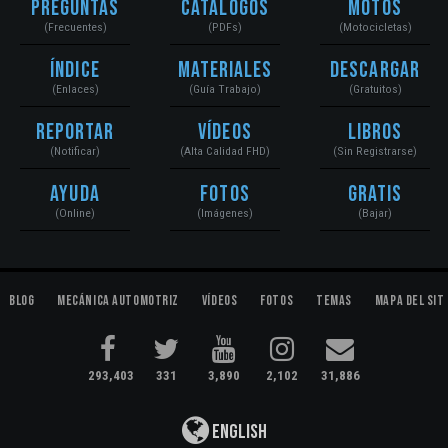
Preguntas
Catálogos
Motos
(Frecuentes)
(PDFs)
(Motocicletas)
Índice
Materiales
Descargar
(Enlaces)
(Guía Trabajo)
(Gratuitos)
Reportar
Vídeos
Libros
(Notificar)
(Alta Calidad FHD)
(Sin Registrarse)
Ayuda
Fotos
Gratis
(Online)
(Imágenes)
(Bajar)
Blog
Mecánica Automotriz
Vídeos
Fotos
Temas
Mapa del Sit
293,403
331
3,890
2,102
31,886
English