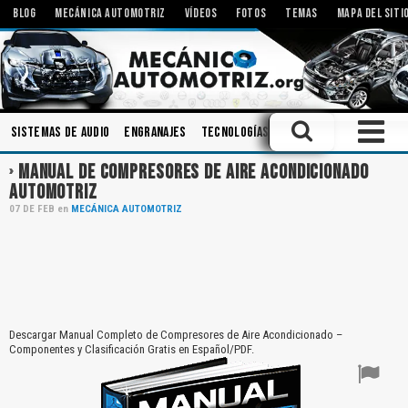
BLOG
MECÁNICA AUTOMOTRIZ
VÍDEOS
FOTOS
TEMAS
MAPA DEL SITI
Sistemas de Audio
Engranajes
Tecnologías
Aceites
Amortiguad
MANUAL DE COMPRESORES DE AIRE ACONDICIONADO
AUTOMOTRIZ
07
DE
FEB
en
MECÁNICA AUTOMOTRIZ
Descargar Manual Completo de Compresores de Aire Acondicionado –
Componentes y Clasificación Gratis en Español/PDF.