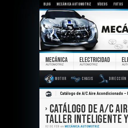
BLOG
MECÁNICA AUTOMOTRIZ
VÍDEOS
FOTOS
MECÁNICA
ELECTRICIDAD
EL
AUTOMOTRIZ
AUTOMOTRIZ
AUT
Motor
Chasis
Dirección
Inicio
Catálogo de A/C Aire Acondicionado – 
CATÁLOGO DE A/C AI
TALLER INTELIGENTE 
02
DE
FEB
en
MECÁNICA AUTOMOTRIZ