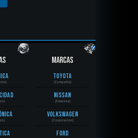
AS
MARCAS
ica
Toyota
ción)
(Compañía)
cidad
Nissan
ico)
(Empresa)
ónica
Volkswagen
tos)
(Corporación)
tica
Ford