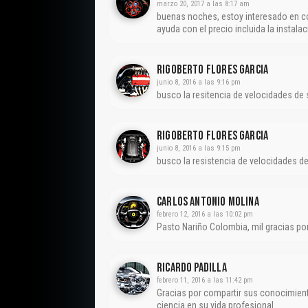
marzo 20, 2017 a las 8:17 am
buenas noches, estoy interesado en co
ayuda con el precio incluida la instala
Rigoberto Flores Garcia
junio 8, 2016 a las 9:16 pm
busco la resitencia de velocidades de
Rigoberto Flores Garcia
junio 8, 2016 a las 9:15 pm
busco la resistencia de velocidades d
CARLOS ANTONIO MOLINA
febrero 12, 2016 a las 10:02 pm
Pasto Nariño Colombia, mil gracias po
Ricardo Padilla
febrero 11, 2016 a las 11:42 pm
Gracias por compartir sus conocimie
ciencia en su vida profesional.