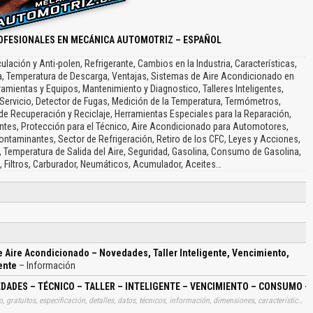
OFESIONALES EN MECÁNICA AUTOMOTRIZ – ESPAÑOL
lación y Anti-polen, Refrigerante, Cambios en la Industria, Características,
ca, Temperatura de Descarga, Ventajas, Sistemas de Aire Acondicionado en
ientas y Equipos, Mantenimiento y Diagnostico, Talleres Inteligentes,
ervicio, Detector de Fugas, Medición de la Temperatura, Termómetros,
 Recuperación y Reciclaje, Herramientas Especiales para la Reparación,
cantes, Protección para el Técnico, Aire Acondicionado para Automotores,
ntaminantes, Sector de Refrigeración, Retiro de los CFC, Leyes y Acciones,
, Temperatura de Salida del Aire, Seguridad, Gasolina, Consumo de Gasolina,
do, Filtros, Carburador, Neumáticos, Acumulador, Aceites…
e Aire Acondicionado – Novedades, Taller Inteligente, Vencimiento,
ente
– Información
EDADES – TÉCNICO – TALLER – INTELIGENTE – VENCIMIENTO – CONSUMO 
Tags: catalogo, catalogos, catálogos, especificaciones, gratuito, gratuitos, especificación, detalles, datos, técnicos, información, dimensiones, características, caracteristicas, datos, gratis, descargar, vehículo, vehículos, coche, coches, automotriz, aires, acondicionados, acondicionadas, técnicos, tecnicos, talleres, vencimientos, consumos, seguras, aprender, descargas