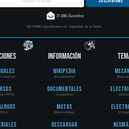
31,886 Suscritos
NO SPAM y garantizamos la
Seguridad
de su Email.
CIONES
INFORMACIÓN
TEM
nuales
Wikipedia
Mecán
r y Usuario)
(Documentos)
(Repara
ursos
Documentales
Electri
ivos PPTs)
(Completos)
(Eléctr
álogos
Motos
Electr
PDFs)
(Motocicletas)
(Circui
eriales
Descargar
Neumá