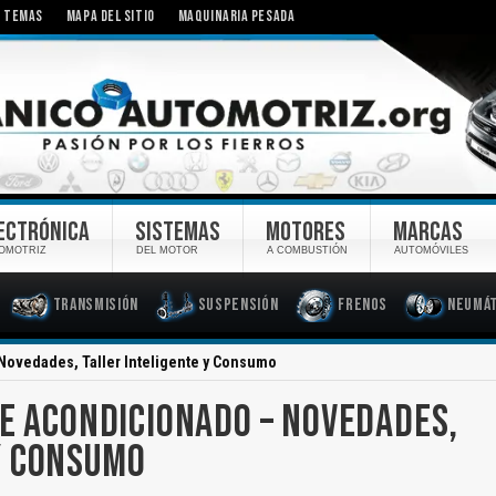
TEMAS
MAPA DEL SITIO
MAQUINARIA PESADA
ECTRÓNICA
SISTEMAS
MOTORES
MARCAS
OMOTRIZ
DEL MOTOR
A COMBUSTIÓN
AUTOMÓVILES
Transmisión
Suspensión
Frenos
Neumát
Novedades, Taller Inteligente y Consumo
RE ACONDICIONADO – NOVEDADES,
Y CONSUMO