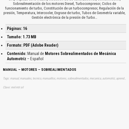
Sobrealimentación de los motores Diesel, Turbocompresor, Ciclos de
funcionamiento de turbo, Constitución de un turbocompresor, Regulación de la
presión, Temperatura, Intercooler, Engrase de turbo, Tubos de Geometría variable,
Gestión electrónica de la presión de Turbo…
Páginas: 16
Tamaño: 1.73 MB
Formato: PDF (Adobe Reader)
Contenido:
Manual de
Motores Sobrealimentados de Mecánica
Automotríz
– Español
MANUAL – MOTORES – SOBREALIMENTADOS
Tags: manual, manuales, tecnico, manualitos, motores, sobrealimentados, mecanica, automotriz, aprender, descargas
Clave: mnl mtr srl