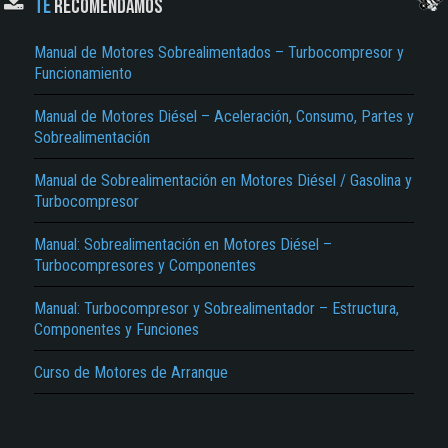
TE
RECOMENDAMOS
Manual de Motores Sobrealimentados – Turbocompresor y
Funcionamiento
Manual de Motores Diésel – Aceleración, Consumo, Partes y
Sobrealimentación
Manual de Sobrealimentación en Motores Diésel / Gasolina y
El Título es incorrecto según el contenido.
Turbocompresor
Texto o Imagen de portada son erróneos.
Manual: Sobrealimentación en Motores Diésel –
Turbocompresores y Componentes
No carga o no se visualiza el contenido.
Reportar otro tipo de error...
Manual: Turbocompresor y Sobrealimentador – Estructura,
Componentes y Funciones
Curso de Motores de Arranque