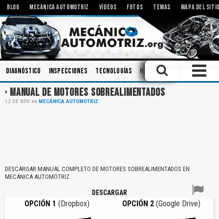
BLOG
MECÁNICA AUTOMOTRIZ
VÍDEOS
FOTOS
TEMAS
MAPA DEL SITI
Diagnóstico
Inspecciones
Tecnologías
Herramientas
Amortigu
MANUAL DE MOTORES SOBREALIMENTADOS
12
DE
NOV
en
MECÁNICA AUTOMOTRIZ
DESCARGAR MANUAL COMPLETO DE MOTORES SOBREALIMENTADOS EN
MECÁNICA AUTOMOTRIZ
DESCARGAR
OPCIÓN 1
(Dropbox)
OPCIÓN 2
(Google Drive)