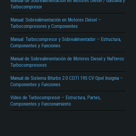
Manual de Sobrealimentación en Motores Diésel / Gasolina y
Turbocompresor
Manual: Sobrealimentación en Motores Diésel –
Turbocompresores y Componentes
Manual: Turbocompresor y Sobrealimentador – Estructura,
Componentes y Funciones
El Título es incorrecto según el contenido.
Manual de Sobrealimentación de Motores Diesel y Nafteros:
Turbocompresores
Texto o Imagen de portada son erróneos.
No carga o no se visualiza el contenido.
Manual de Sistema Biturbo 2.0 CDTI 195 CV Opel Insignia –
Componentes y Funciones
Reportar otro tipo de error...
Vídeo de Turbocompresor – Estructura, Partes,
Componentes y Funcionamiento