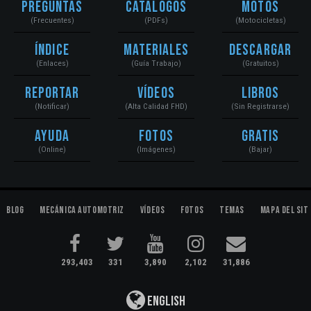
Preguntas
Catálogos
Motos
(Frecuentes)
(PDFs)
(Motocicletas)
Índice
Materiales
Descargar
(Enlaces)
(Guía Trabajo)
(Gratuitos)
Reportar
Vídeos
Libros
(Notificar)
(Alta Calidad FHD)
(Sin Registrarse)
Ayuda
Fotos
Gratis
(Online)
(Imágenes)
(Bajar)
Blog
Mecánica Automotriz
Vídeos
Fotos
Temas
Mapa del Sit
293,403
331
3,890
2,102
31,886
English