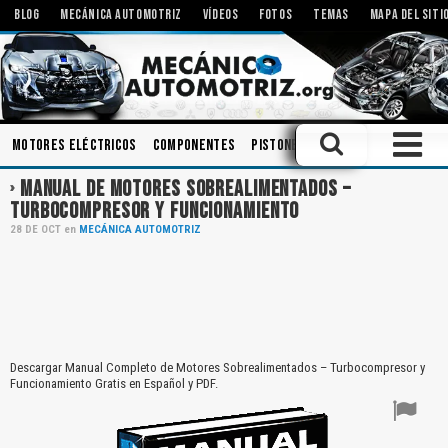
BLOG
MECÁNICA AUTOMOTRIZ
VÍDEOS
FOTOS
TEMAS
MAPA DEL SITI
Motores Eléctricos
Componentes
Pistones
Inyectores
Mecan
MANUAL DE MOTORES SOBREALIMENTADOS –
TURBOCOMPRESOR Y FUNCIONAMIENTO
28
DE
OCT
en
MECÁNICA AUTOMOTRIZ
Descargar Manual Completo de Motores Sobrealimentados – Turbocompresor y
Funcionamiento Gratis en Español y PDF.