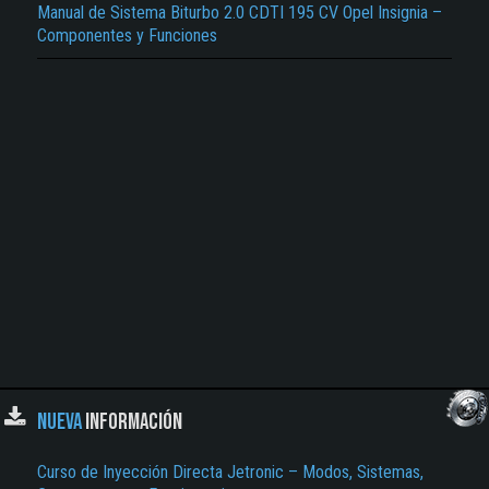
Manual de Sistema Biturbo 2.0 CDTI 195 CV Opel Insignia –
El Título es incorrecto según el contenido.
Componentes y Funciones
Texto o Imagen de portada son erróneos.
No carga o no se visualiza el contenido.
Reportar otro tipo de error...
NUEVA
INFORMACIÓN
Curso de Inyección Directa Jetronic – Modos, Sistemas,