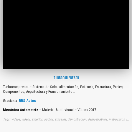
TURBOCOMPRESOR
Turbocompresor – Sistema de Sobrealimentación, Potencia, Estructura, Partes,
Componentes, Arquitectura y Funcionamiento…
Gracias a:
RRS Autos
.
Mecánica Automotriz
– Material Audiovisual – Vídeos 2017
Tags: videos, vídeos, videitos, audios, visuales, demostración, demostrativos, instructivos, instrucción, audiovisuales, gratuito, gratis, turbocompresores, sistemas, sobrealimentaciones, potencias, estructuras, partes, componentes, arquitecturas, funcionamientos, youtube