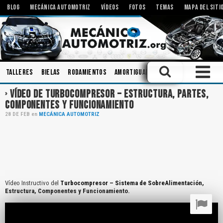
BLOG
MECÁNICA AUTOMOTRIZ
VÍDEOS
FOTOS
TEMAS
MAPA DEL SITI
Talleres
Bielas
Rodamientos
Amortiguadores
Engranajes
Sis
VÍDEO DE TURBOCOMPRESOR – ESTRUCTURA, PARTES,
COMPONENTES Y FUNCIONAMIENTO
28
DE
FEB
en
MECÁNICA AUTOMOTRIZ
Vídeo Instructivo del
Turbocompresor – Sistema de SobreAlimentación,
Estructura, Componentes y Funcionamiento.