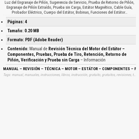
Luz del Engranaje de Piñón, Sugerencia de Servicio, Prueba de Retorno de Piñón,
Engranaje de Piñón Extraído, Prueba sin Carga, Estátor Magnético, Cable Guía,
Probador Eléctrico, Cuerpo del Estátor, Bobinas, Funciones del Estátor…
Páginas: 4
Tamaño: 0.20 MB
Formato: PDF (Adobe Reader)
Contenido:
Manual de
Revisión Técnica del Motor del Estátor –
Componentes, Pruebas, Prueba de Tiro, Retención, Retorno de
Piñón, Verificación y Prueba sin Carga
– Información
MANUAL – REVISIÓN – TÉCNICA – MOTOR – ESTÁTOR – COMPONENTES – PRU
Tags: manual, manuales, instrucciones, libros, instrucción, gratuito, gratuitos, revisiones, técnicas, tecnicas, motores, estátors, estatores, partes, verificaciones, aprender, descargas