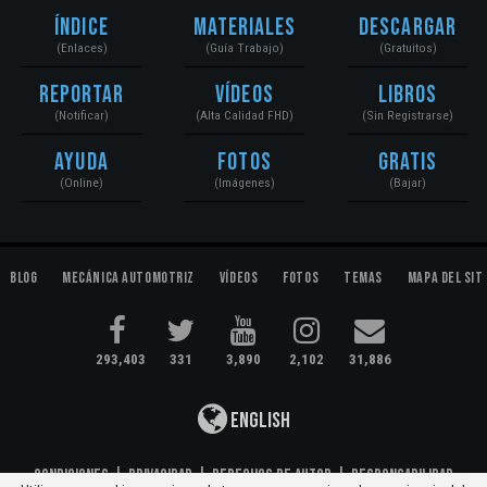
Índice
Materiales
Descargar
(Enlaces)
(Guía Trabajo)
(Gratuitos)
Reportar
Vídeos
Libros
(Notificar)
(Alta Calidad FHD)
(Sin Registrarse)
Ayuda
Fotos
Gratis
(Online)
(Imágenes)
(Bajar)
Blog
Mecánica Automotriz
Vídeos
Fotos
Temas
Mapa del Sit
293,403
331
3,890
2,102
31,886
English
Condiciones
|
Privacidad
|
Derechos de Autor
|
Responsabilidad