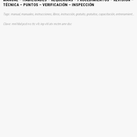
TÉCNICA – PUNTOS – VERIFICACIÓN – INSPECCIÓN
Tags: manual, manuales, instrucciones, libros, instrucción, gratuito, gratuitos, capacitación, entrenamiento, capacitaciones, información, datos, gratis, descargar, vehículo, vehículos, autos, auto, coche, coches, automóvil, automovil, automóviles, automoviles, revisiones, tecnicas, técnicas, verificaciones, inspeccion, aprender, descargas
Clave: mnl hbd pcd rvs ttc vfc inp vhl atv mctm amr dsc