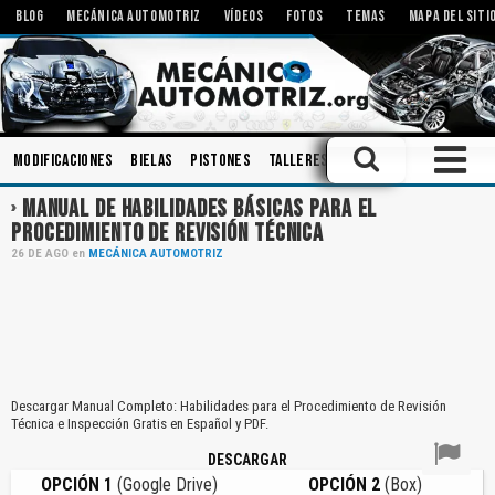
BLOG
MECÁNICA AUTOMOTRIZ
VÍDEOS
FOTOS
TEMAS
MAPA DEL SITI
Modificaciones
Bielas
Pistones
Talleres
Amortiguadores
Dia
MANUAL DE HABILIDADES BÁSICAS PARA EL
PROCEDIMIENTO DE REVISIÓN TÉCNICA
26
DE
AGO
en
MECÁNICA AUTOMOTRIZ
Descargar Manual Completo: Habilidades para el Procedimiento de Revisión
Técnica e Inspección Gratis en Español y PDF.
DESCARGAR
OPCIÓN 1
(Google Drive)
OPCIÓN 2
(Box)