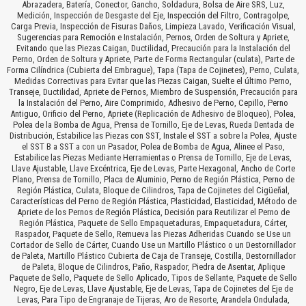
Abrazadera, Batería, Conector, Gancho, Soldadura, Bolsa de Aire SRS, Luz,
Medición, Inspección de Desgaste del Eje, Inspección del Filtro, Contragolpe,
Carga Previa, Inspección de Fisuras Daños, Limpieza Lavado, Verificación Visual,
Sugerencias para Remoción e Instalación, Pernos, Orden de Soltura y Apriete,
Evitando que las Piezas Caigan, Ductilidad, Precaución para la Instalación del
Perno, Orden de Soltura y Apriete, Parte de Forma Rectangular (culata), Parte de
Forma Cilíndrica (Cubierta del Embrague), Tapa (Tapa de Cojinetes), Perno, Culata,
Medidas Correctivas para Evitar que las Piezas Caigan, Suelte el último Perno,
Transeje, Ductilidad, Apriete de Pernos, Miembro de Suspensión, Precaución para
la Instalación del Perno, Aire Comprimido, Adhesivo de Perno, Cepillo, Perno
Antiguo, Orificio del Perno, Apriete (Replicación de Adhesivo de Bloqueo), Polea,
Polea de la Bomba de Agua, Prensa de Tornillo, Eje de Levas, Rueda Dentada de
Distribución, Estabilice las Piezas con SST, Instale el SST a sobre la Polea, Ajuste
el SST B a SST a con un Pasador, Polea de Bomba de Agua, Alinee el Paso,
Estabilice las Piezas Mediante Herramientas o Prensa de Tornillo, Eje de Levas,
Llave Ajustable, Llave Excéntrica, Eje de Levas, Parte Hexagonal, Ancho de Corte
Plano, Prensa de Tornillo, Placa de Aluminio, Perno de Región Plástica, Perno de
Región Plástica, Culata, Bloque de Cilindros, Tapa de Cojinetes del Cigüeñal,
Características del Perno de Región Plástica, Plasticidad, Elasticidad, Método de
Apriete de los Pernos de Región Plástica, Decisión para Reutilizar el Perno de
Región Plástica, Paquete de Sello Empaquetaduras, Empaquetadura, Cárter,
Raspador, Paquete de Sello, Remueva las Piezas Adheridas Cuando se Use un
Cortador de Sello de Cárter, Cuando Use un Martillo Plástico o un Destornillador
de Paleta, Martillo Plástico Cubierta de Caja de Transeje, Costilla, Destornillador
de Paleta, Bloque de Cilindros, Paño, Raspador, Piedra de Asentar, Aplique
Paquete de Sello, Paquete de Sello Aplicado, Tipos de Sellante, Paquete de Sello
Negro, Eje de Levas, Llave Ajustable, Eje de Levas, Tapa de Cojinetes del Eje de
Levas, Para Tipo de Engranaje de Tijeras, Aro de Resorte, Arandela Ondulada,