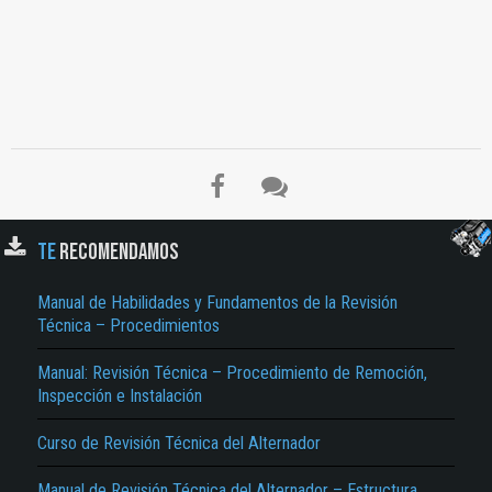
El Título es incorrecto según el contenido.
Texto o Imagen de portada son erróneos.
No carga o no se visualiza el contenido.
Reportar otro tipo de error...
TE
RECOMENDAMOS
Manual de Habilidades y Fundamentos de la Revisión
Técnica – Procedimientos
Manual: Revisión Técnica – Procedimiento de Remoción,
Inspección e Instalación
Curso de Revisión Técnica del Alternador
Manual de Revisión Técnica del Alternador – Estructura,