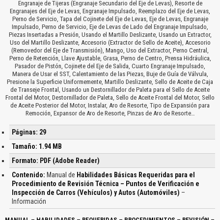
Engranaje de Tijeras (Engranaje Secundario del Eje de Levas), Resorte de
Engranajes del Eje de Levas, Engranaje Impulsado, Reemplazo del Eje de Levas,
Perno de Servicio, Tapa del Cojinete del Eje de Levas, Eje de Levas, Engranaje
Impulsado, Perno de Servicio, Eje de Levas de Lado del Engranaje Impulsado,
Piezas Insertadas a Presión, Usando el Martillo Deslizante, Usando un Extractor,
Uso del Martillo Deslizante, Accesorio (Extractor de Sello de Aceite), Accesorio
(Removedor del Eje de Transmisión), Mango, Uso del Extractor, Perno Central,
Perno de Retención, Llave Ajustable, Grasa, Perno de Centro, Prensa Hidráulica,
Pasador de Pistón, Cojinete del Eje de Salida, Cuarto Engranaje Impulsado,
Manera de Usar el SST, Calentamiento de las Piezas, Buje de Guía de Válvula,
Presione la Superficie Uniformemente, Martillo Deslizante, Sello de Aceite de Caja
de Transeje Frontal, Usando un Destornillador de Paleta para el Sello de Aceite
Frontal del Motor, Destornillador de Paleta, Sello de Aceite Frontal del Motor, Sello
de Aceite Posterior del Motor, Instalar, Aro de Resorte, Tipo de Expansión para
Remoción, Expansor de Aro de Resorte, Pinzas de Aro de Resorte…
Páginas: 29
Tamaño: 1.94 MB
Formato: PDF (Adobe Reader)
Contenido:
Manual de
Habilidades Básicas Requeridas para el
Procedimiento de Revisión Técnica – Puntos de Verificación e
Inspección de Carros (Vehículos) y Autos (Automóviles)
–
Información
MANUAL – HABILIDADES – REQUERIDAS – PROCEDIMIENTOS – REVISIÓN –