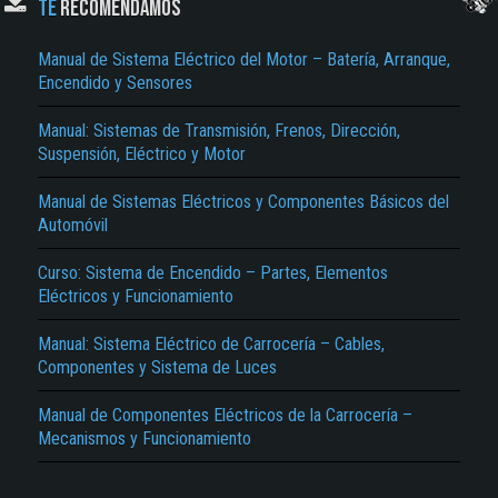
TE
RECOMENDAMOS
Manual de Sistema Eléctrico del Motor – Batería, Arranque,
Encendido y Sensores
Manual: Sistemas de Transmisión, Frenos, Dirección,
Suspensión, Eléctrico y Motor
Manual de Sistemas Eléctricos y Componentes Básicos del
Automóvil
El Título es incorrecto según el contenido.
Texto o Imagen de portada son erróneos.
Curso: Sistema de Encendido – Partes, Elementos
Eléctricos y Funcionamiento
No carga o no se visualiza el contenido.
Manual: Sistema Eléctrico de Carrocería – Cables,
Reportar otro tipo de error...
Componentes y Sistema de Luces
Manual de Componentes Eléctricos de la Carrocería –
Mecanismos y Funcionamiento