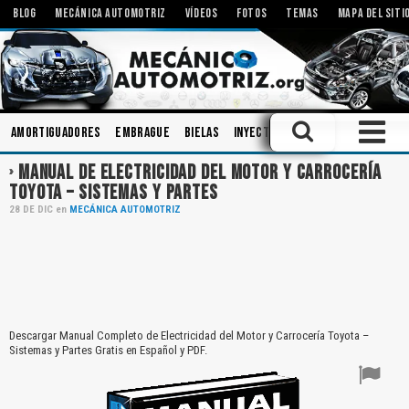
BLOG
MECÁNICA AUTOMOTRIZ
VÍDEOS
FOTOS
TEMAS
MAPA DEL SITI
Amortiguadores
Embrague
Bielas
Inyectores
Carrocerias
Me
MANUAL DE ELECTRICIDAD DEL MOTOR Y CARROCERÍA
TOYOTA – SISTEMAS Y PARTES
28
DE
DIC
en
MECÁNICA AUTOMOTRIZ
Descargar Manual Completo de Electricidad del Motor y Carrocería Toyota –
Sistemas y Partes Gratis en Español y PDF.