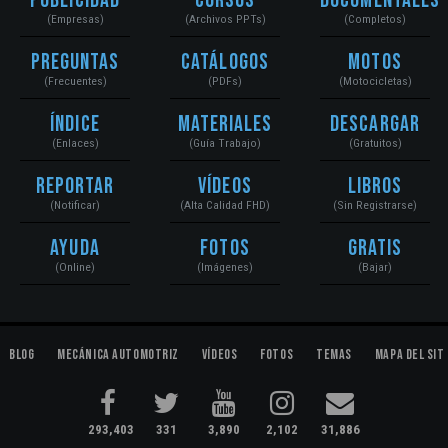
Publicidad
Cursos
Documentales
(Empresas)
(Archivos PPTs)
(Completos)
Preguntas
Catálogos
Motos
(Frecuentes)
(PDFs)
(Motocicletas)
Índice
Materiales
Descargar
(Enlaces)
(Guía Trabajo)
(Gratuitos)
Reportar
Vídeos
Libros
(Notificar)
(Alta Calidad FHD)
(Sin Registrarse)
Ayuda
Fotos
Gratis
(Online)
(Imágenes)
(Bajar)
Blog
Mecánica Automotriz
Vídeos
Fotos
Temas
Mapa del Sit
293,403
331
3,890
2,102
31,886