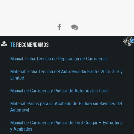
TE
RECOMENDAMOS
Manual: Ficha Técnica de Reparación de Carrocerías
Material: Ficha Técnica del Auto Hyundai Elantra 2015 GLS y
El Título es incorrecto según el contenido.
Limited
Texto o Imagen de portada son erróneos.
Manual de Carrocería y Pintura de Automóviles Ford
No carga o no se visualiza el contenido.
Material: Pasos para un Acabado de Pintura sin Rayones del
Reportar otro tipo de error...
Automóvil
Manual de Carrocería y Pintura de Ford Cougar – Estructura
y Acabados