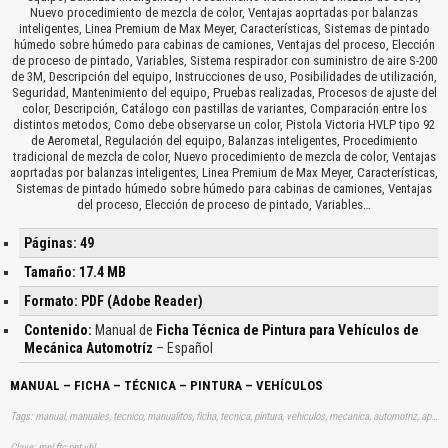
Nuevo procedimiento de mezcla de color, Ventajas aoprtadas por balanzas
inteligentes, Linea Premium de Max Meyer, Características, Sistemas de pintado
húmedo sobre húmedo para cabinas de camiones, Ventajas del proceso, Elección
de proceso de pintado, Variables, Sistema respirador con suministro de aire S-200
de 3M, Descripción del equipo, Instrucciones de uso, Posibilidades de utilización,
Seguridad, Mantenimiento del equipo, Pruebas realizadas, Procesos de ajuste del
color, Descripción, Catálogo con pastillas de variantes, Comparación entre los
distintos metodos, Como debe observarse un color, Pistola Victoria HVLP tipo 92
de Aerometal, Regulación del equipo, Balanzas inteligentes, Procedimiento
tradicional de mezcla de color, Nuevo procedimiento de mezcla de color, Ventajas
aoprtadas por balanzas inteligentes, Linea Premium de Max Meyer, Características,
Sistemas de pintado húmedo sobre húmedo para cabinas de camiones, Ventajas
del proceso, Elección de proceso de pintado, Variables…
Páginas: 49
Tamaño: 17.4 MB
Formato: PDF (Adobe Reader)
Contenido:
Manual de
Ficha Técnica de Pintura para Vehículos de
Mecánica Automotríz
– Español
MANUAL – FICHA – TÉCNICA – PINTURA – VEHÍCULOS
Tags: manual, manuales, tecnico, manualitos, ficha, tecnica, pintura, vehiculos, mecanica, automotriz, aprender, descargas
Clave: mnl ftc pnt vhl