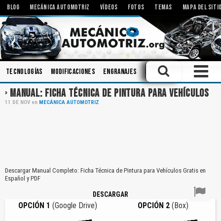
BLOG
MECÁNICA AUTOMOTRIZ
VÍDEOS
FOTOS
TEMAS
MAPA DEL SITI
Tecnologías
Modificaciones
Engranajes
Pistones
Motores Eléc
MANUAL: FICHA TÉCNICA DE PINTURA PARA VEHÍCULOS
11
DE
NOV
en
MECÁNICA AUTOMOTRIZ
Descargar Manual Completo: Ficha Técnica de Pintura para Vehículos Gratis en
Español y PDF
DESCARGAR
OPCIÓN 1
(Google Drive)
OPCIÓN 2
(Box)