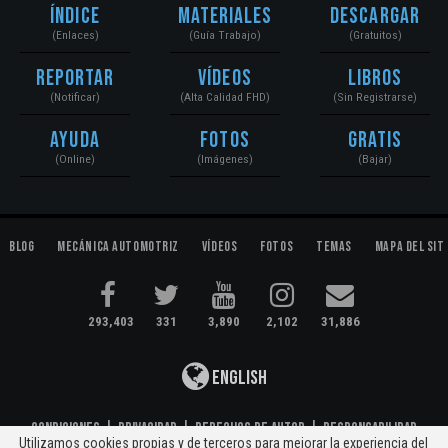
Índice
Materiales
Descargar
(Enlaces)
(Guía Trabajo)
(Gratuitos)
Reportar
Vídeos
Libros
(Notificar)
(Alta Calidad FHD)
(Sin Registrarse)
Ayuda
Fotos
Gratis
(Online)
(Imágenes)
(Bajar)
Blog
Mecánica Automotriz
Vídeos
Fotos
Temas
Mapa del Sit
293,403
331
3,890
2,102
31,886
English
Condiciones
|
Privacidad
|
Derechos de Autor
|
Responsabilidad
Utilizamos cookies propias y de terceros para mejorar la experiencia del