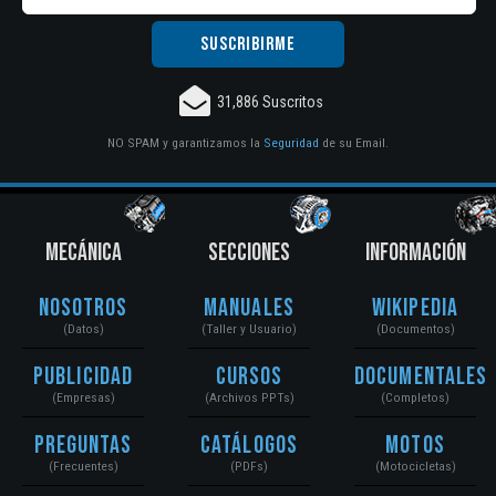
31,886 Suscritos
NO SPAM y garantizamos la
Seguridad
de su Email.
MECÁNICA
SECCIONES
INFORMACIÓN
Nosotros
Manuales
Wikipedia
(Datos)
(Taller y Usuario)
(Documentos)
Publicidad
Cursos
Documentales
(Empresas)
(Archivos PPTs)
(Completos)
Preguntas
Catálogos
Motos
(Frecuentes)
(PDFs)
(Motocicletas)