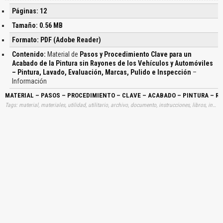
Páginas: 12
Tamaño: 0.56 MB
Formato: PDF (Adobe Reader)
Contenido:
Material de
Pasos y Procedimiento Clave para un
Acabado de la Pintura sin Rayones de los Vehículos y Automóviles
– Pintura, Lavado, Evaluación, Marcas, Pulido e Inspección
–
Información
MATERIAL – PASOS – PROCEDIMIENTO – CLAVE – ACABADO – PINTURA – R
Tags: material, materiales, utilidad, utilitario, archivo, documento, instrucciones, libros, instrucción, gratuito, gratuitos, capacitación, capacitaciones, información, datos, gratis, descargar, procedimientos, claves, acabados, pinturas, rallonres, lavados, pulidos, inspecciones, aprender, descargas