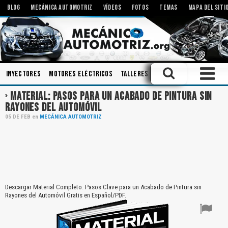
BLOG
MECÁNICA AUTOMOTRIZ
VÍDEOS
FOTOS
TEMAS
MAPA DEL SITI
Inyectores
Motores Eléctricos
Talleres
Tecnologías
Inspecc
MATERIAL: PASOS PARA UN ACABADO DE PINTURA SIN
RAYONES DEL AUTOMÓVIL
05
DE
FEB
en
MECÁNICA AUTOMOTRIZ
Descargar Material Completo: Pasos Clave para un Acabado de Pintura sin
Rayones del Automóvil Gratis en Español/PDF.