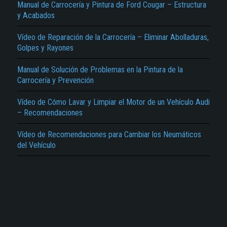
Manual de Carrocería y Pintura de Ford Cougar – Estructura
y Acabados
Vídeo de Reparación de la Carrocería – Eliminar Abolladuras,
Golpes y Rayones
Manual de Solución de Problemas en la Pintura de la
El Título es incorrecto según el contenido.
Carrocería y Prevención
Texto o Imagen de portada son erróneos.
Vídeo de Cómo Lavar y Limpiar el Motor de un Vehículo Audi
– Recomendaciones
No carga o no se visualiza el contenido.
Reportar otro tipo de error...
Vídeo de Recomendaciones para Cambiar los Neumáticos
del Vehículo