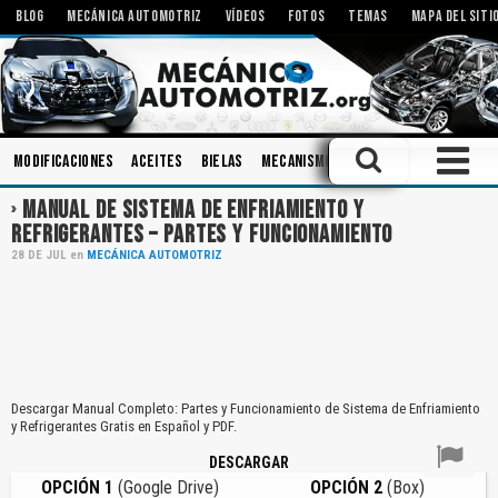
BLOG
MECÁNICA AUTOMOTRIZ
VÍDEOS
FOTOS
TEMAS
MAPA DEL SITI
Modificaciones
Aceites
Bielas
Mecanismos
Inspecciones
Tall
MANUAL DE SISTEMA DE ENFRIAMIENTO Y
REFRIGERANTES – PARTES Y FUNCIONAMIENTO
28
DE
JUL
en
MECÁNICA AUTOMOTRIZ
Descargar Manual Completo: Partes y Funcionamiento de Sistema de Enfriamiento
y Refrigerantes Gratis en Español y PDF.
DESCARGAR
OPCIÓN 1
(Google Drive)
OPCIÓN 2
(Box)