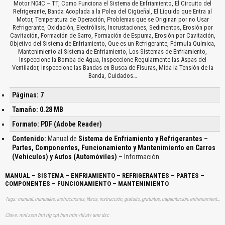
Motor N04C – TT, Como Funciona el Sistema de Enfriamiento, El Circuito del
Refrigerante, Banda Acoplada a la Polea del Cigüeñal, El Líquido que Entra al
Motor, Temperatura de Operación, Problemas que se Originan por no Usar
Refrigerante, Oxidación, Electrólisis, Incrustaciones, Sedimentos, Erosión por
Cavitación, Formación de Sarro, Formación de Espuma, Erosión por Cavitación,
Objetivo del Sistema de Enfriamiento, Que es un Refrigerante, Fórmula Química,
Mantenimiento al Sistema de Enfriamiento, Los Sistemas de Enfriamiento,
Inspeccione la Bomba de Agua, Inspeccione Regularmente las Aspas del
Ventilador, Inspeccione las Bandas en Busca de Fisuras, Mida la Tensión de la
Banda, Cuidados…
Páginas: 7
Tamaño: 0.28 MB
Formato: PDF (Adobe Reader)
Contenido:
Manual de
Sistema de Enfriamiento y Refrigerantes –
Partes, Componentes, Funcionamiento y Mantenimiento en Carros
(Vehículos) y Autos (Automóviles)
– Información
MANUAL – SISTEMA – ENFRIAMIENTO – REFRIGERANTES – PARTES –
COMPONENTES – FUNCIONAMIENTO – MANTENIMIENTO
Tags: manual, manuales, instrucciones, libros, instrucción, gratuito, gratuitos, capacitación, entrenamiento, capacitaciones, información, datos, gratis, descargar, vehículo, vehículos, autos, auto, coche, coches, automóvil, automovil, automóviles, automoviles, sistemas, enfriamientos, refrigeraciones, refrigeración, mantenimientos, aprender, descargas
Clave: mnl ssm fmt rfg cpt fnm mtn vhl atv amr dsc