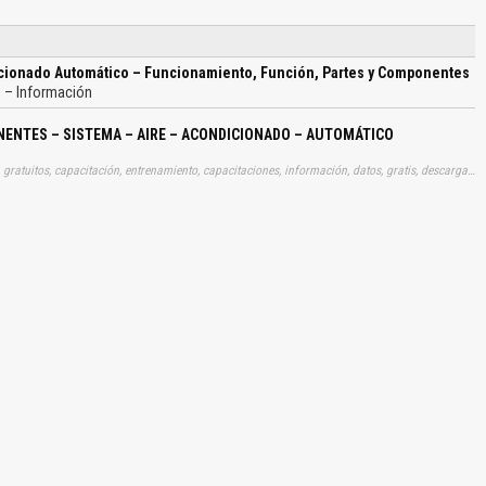
cionado Automático – Funcionamiento, Función, Partes y Componentes
)
– Información
ENTES – SISTEMA – AIRE – ACONDICIONADO – AUTOMÁTICO
Tags: curso, cursos, instrucciones, libros, instrucción, gratuito, gratuitos, capacitación, entrenamiento, capacitaciones, información, datos, gratis, descargar, vehículo, vehículos, autos, auto, coche, coches, automóvil, automovil, automóviles, automoviles, aires, acondicionadas, acondicionedores, , descargas, automotrices
El Título es incorrecto según el contenido.
Texto o Imagen de portada son erróneos.
No carga o no se visualiza el contenido.
Reportar otro tipo de error...