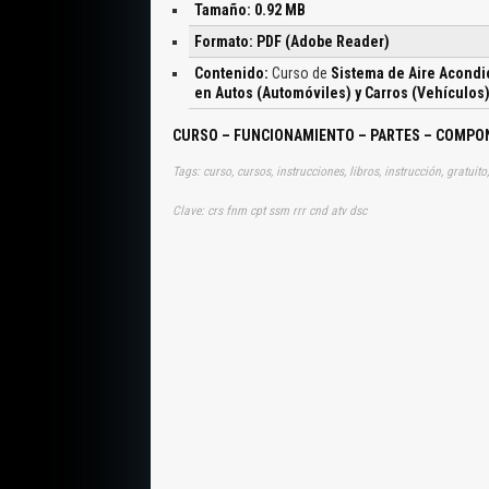
Tamaño: 0.92 MB
Formato: PDF (Adobe Reader)
Contenido:
Curso de
Sistema de Aire Acondi
en Autos (Automóviles) y Carros (Vehículos
CURSO – FUNCIONAMIENTO – PARTES – COMPON
Clave: crs fnm cpt ssm rrr cnd atv dsc