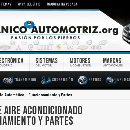
TEMAS
MAPA DEL SITIO
MAQUINARIA PESADA
ECTRÓNICA
SISTEMAS
MOTORES
MARCAS
OMOTRIZ
DEL MOTOR
A COMBUSTIÓN
AUTOMÓVILES
Transmisión
Suspensión
Frenos
Neumát
do Automático – Funcionamiento y Partes
E AIRE ACONDICIONADO
NAMIENTO Y PARTES