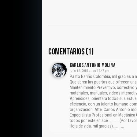
COMENTARIOS (1)
CARLOS ANTONIO MOLINA
julio 12, 2015 a las 12:47 pm
Pasto Nariño Colombia, mil gracias a
Que abren las puertas que ofrecen un
Mantenimiento Preventivo, correctivo y
materiales, manuales, videos interactiv
Aprendices, orientara todos sus esfue
eficiencia, con un talento humano com
organización. Atte. Carlos Antonio mo
Especialista Profesional en Mecánica 
todos por este enlace ………….(Por favor
Hoja de vida, mil gracias)……. ……