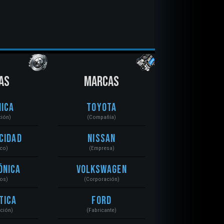
AS
MARCAS
ica
Toyota
ción)
(Compañía)
cidad
Nissan
ico)
(Empresa)
ónica
Volkswagen
tos)
(Corporación)
tica
Ford
ación)
(Fabricante)