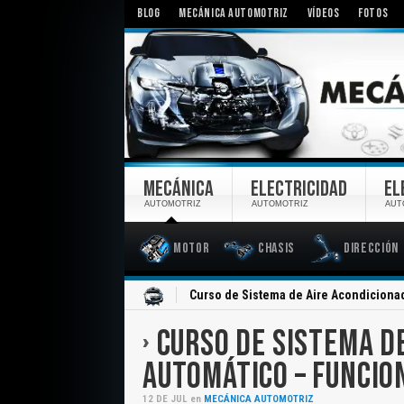
BLOG
MECÁNICA AUTOMOTRIZ
VÍDEOS
FOTOS
MECÁNICA
ELECTRICIDAD
EL
AUTOMOTRIZ
AUTOMOTRIZ
AUT
Motor
Chasis
Dirección
Inicio
Curso de Sistema de Aire Acondiciona
CURSO DE SISTEMA D
AUTOMÁTICO – FUNCIO
12
DE
JUL
en
MECÁNICA AUTOMOTRIZ