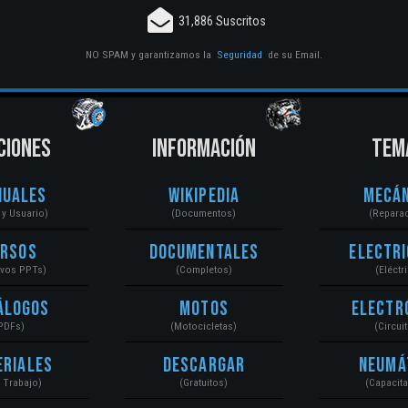
31,886 Suscritos
NO SPAM y garantizamos la
Seguridad
de su Email.
CIONES
INFORMACIÓN
TEM
nuales
Wikipedia
Mecán
r y Usuario)
(Documentos)
(Repara
ursos
Documentales
Electri
ivos PPTs)
(Completos)
(Eléctr
álogos
Motos
Electr
PDFs)
(Motocicletas)
(Circui
eriales
Descargar
Neumá
a Trabajo)
(Gratuitos)
(Capacit