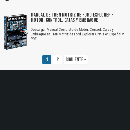
El Título es incorrecto según el contenido.
MANUAL DE TREN MOTRIZ DE FORD EXPLORER –
Texto o Imagen de portada son erróneos.
MOTOR, CONTROL, CAJAS Y EMBRAGUE
Descargar Manual Completo de Motor, Control, Cajas y
No carga o no se visualiza el contenido.
Embrague en Tren Motriz de Ford Explorer Gratis en Español y
PDF.
Reportar otro tipo de error...
1
2
Siguiente »