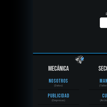
MECÁNICA
SEC
Nosotros
Ma
(Datos)
(Talle
Publicidad
C
(Empresas)
(Arch