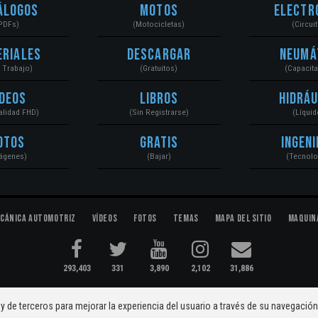
álogos
Motos
Electr
PDFs)
(Motocicletas)
(Circui
eriales
Descargar
Neumá
a Trabajo)
(Gratuitos)
(Capacit
ídeos
Libros
Hidráu
Calidad FHD)
(Sin Registrarse)
(Líquid
otos
Gratis
Ingeni
ágenes)
(Bajar)
(Tecnolo
cánica Automotriz
Vídeos
Fotos
Temas
Mapa del Sitio
Maquin
293,403
331
3,890
2,102
31,886
ectromecánica...
Condiciones
|
y de terceros para mejorar la experiencia del usuario a través de su navegació