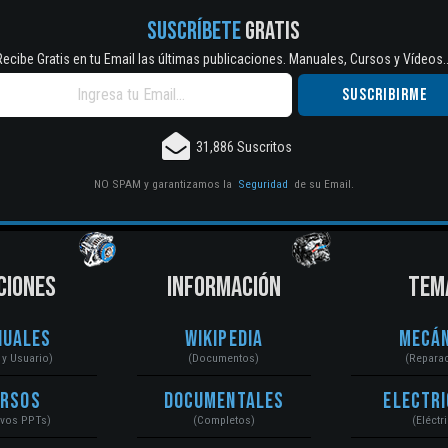
SUSCRÍBETE
GRATIS
Recibe Gratis en tu Email las últimas publicaciones. Manuales, Cursos y Vídeos..
31,886 Suscritos
NO SPAM y garantizamos la
Seguridad
de su Email.
CIONES
INFORMACIÓN
TEM
nuales
Wikipedia
Mecán
r y Usuario)
(Documentos)
(Repara
ursos
Documentales
Electri
ivos PPTs)
(Completos)
(Eléctr