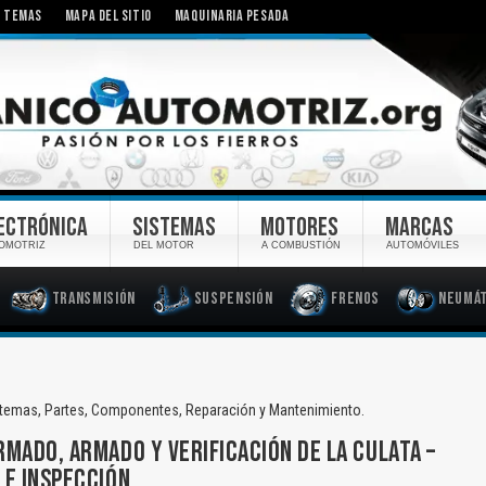
TEMAS
MAPA DEL SITIO
MAQUINARIA PESADA
ECTRÓNICA
SISTEMAS
MOTORES
MARCAS
OMOTRIZ
DEL MOTOR
A COMBUSTIÓN
AUTOMÓVILES
Transmisión
Suspensión
Frenos
Neumát
istemas, Partes, Componentes, Reparación y Mantenimiento.
MADO, ARMADO Y VERIFICACIÓN DE LA CULATA –
 E INSPECCIÓN