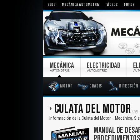
BLOG
MECÁNICA AUTOMOTRIZ
VÍDEOS
FOTOS
MECÁNICA
ELECTRICIDAD
EL
AUTOMOTRIZ
AUTOMOTRIZ
AUT
Motor
Chasis
Dirección
CULATA DEL MOTOR
(19)
Información de la Culata del Motor – Mecánica, S
MANUAL DE DESAR
PROCEDIMIENTOS