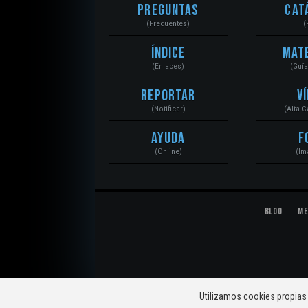
Preguntas
Cat
(Frecuentes)
(
Índice
Mat
(Enlaces)
(Guí
Reportar
V
(Notificar)
(Alta 
Ayuda
F
(Online)
(Im
Blog
Me
© 2020 Mecánica Automotriz. Motores, Sistemas, El
Utilizamos cookies propias 