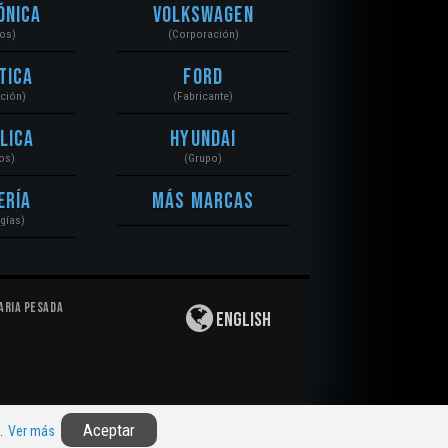
ónica
Volkswagen
tos)
(Corporación)
tica
Ford
ación)
(Fabricante)
lica
Hyundai
os)
(Grupo)
ería
Más Marcas
gías)
aria Pesada
English
Privacidad
|
Derechos de Autor
|
Responsabilidad
Aceptar
n.
Ver más