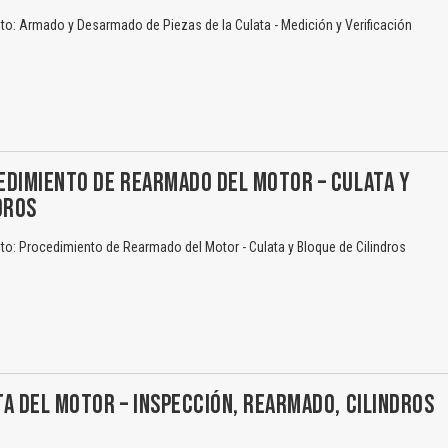
o: Armado y Desarmado de Piezas de la Culata - Medición y Verificación
El Título es incorrecto según el contenido.
Texto o Imagen de portada son erróneos.
EDIMIENTO DE REARMADO DEL MOTOR – CULATA Y
DROS
No carga o no se visualiza el contenido.
Reportar otro tipo de error...
o: Procedimiento de Rearmado del Motor - Culata y Bloque de Cilindros
A DEL MOTOR – INSPECCIÓN, REARMADO, CILINDROS