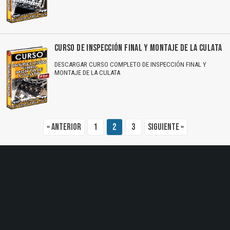
El Título es incorrecto según el contenido.
Texto o Imagen de portada son erróneos.
CURSO DE INSPECCIÓN FINAL Y MONTAJE DE LA CULATA
No carga o no se visualiza el contenido.
DESCARGAR CURSO COMPLETO DE INSPECCIÓN FINAL Y
MONTAJE DE LA CULATA
Reportar otro tipo de error...
« Anterior
1
2
3
Siguiente »