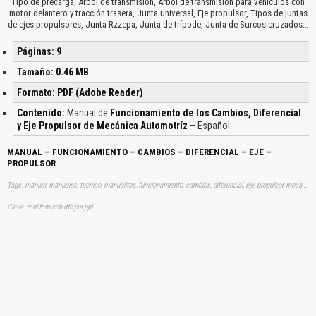
Tipo de precarga, Árbol de transmisión, Árbol de transmisión para vehículos con
motor delantero y tracción trasera, Junta universal, Eje propulsor, Tipos de juntas
de ejes propulsores, Junta Rzzepa, Junta de trípode, Junta de Surcos cruzados…
Páginas: 9
Tamaño: 0.46 MB
Formato: PDF (Adobe Reader)
Contenido:
Manual de
Funcionamiento de los Cambios, Diferencial
y Eje Propulsor de Mecánica Automotríz
– Español
MANUAL – FUNCIONAMIENTO – CAMBIOS – DIFERENCIAL – EJE –
PROPULSOR
Tags: manual, manuales, tecnico, manualitos, funcionamiento, cambios, diferencial, eje, propulsor, mecanica, automotriz, aprender, descargas
Clave: mnl fnm ccb dfc jss ppl