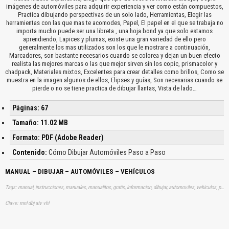
imágenes de automóviles para adquirir experiencia y ver como están compuestos,
Practica dibujando perspectivas de un solo lado, Herramientas, Elegir las
herramientas con las que mas te acomodes, Papel, El papel en el que se trabaja no
importa mucho puede ser una libreta , una hoja bond ya que solo estamos
aprendiendo, Lapices y plumas, existe una gran variedad de ello pero
generalmente los mas utilizados son los que le mostrare a continuación,
Marcadores, son bastante necesarios cuando se colorea y dejan un buen efecto
realista las mejores marcas o las que mejor sirven sin los copic, prismacolor y
chadpack, Materiales mixtos, Excelentes para crear detalles como brillos, Como se
muestra en la imagen algunos de ellos, Elipses y guías, Son necesarias cuando se
pierde o no se tiene practica de dibujar llantas, Vista de lado…
Páginas: 67
Tamaño: 11.02 MB
Formato: PDF (Adobe Reader)
Contenido:
Cómo Dibujar Automóviles Paso a Paso
MANUAL – DIBUJAR – AUTOMÓVILES – VEHÍCULOS
Tags: manual, instrucciones, manuales, manualitos, gratis, informacion, dibujar, automoviles, vehiculos, paso, aprender, descargas
Clave: mnl dbj atv vhl