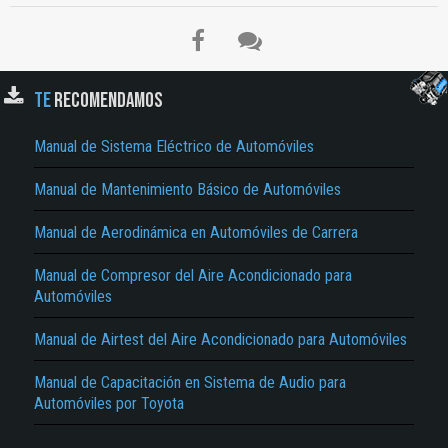
TE
RECOMENDAMOS
Manual de Sistema Eléctrico de Automóviles
Manual de Mantenimiento Básico de Automóviles
El Título es incorrecto según el contenido.
Manual de Aerodinámica en Automóviles de Carrera
Texto o Imagen de portada son erróneos.
Manual de Compresor del Aire Acondicionado para
No carga o no se visualiza el contenido.
Automóviles
Reportar otro tipo de error...
Manual de Airtest del Aire Acondicionado para Automóviles
Manual de Capacitación en Sistema de Audio para
Automóviles por Toyota