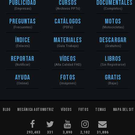
Publicidad
Cursos
Documentales
(Empresas)
(Archivos PPTs)
(Completos)
Preguntas
Catálogos
Motos
(Frecuentes)
(PDFs)
(Motocicletas)
Índice
Materiales
Descargar
(Enlaces)
(Guía Trabajo)
(Gratuitos)
Reportar
Vídeos
Libros
(Notificar)
(Alta Calidad FHD)
(Sin Registrarse)
Ayuda
Fotos
Gratis
(Online)
(Imágenes)
(Bajar)
Blog
Mecánica Automotriz
Vídeos
Fotos
Temas
Mapa del Sit
293,403
331
3,890
2,102
31,886