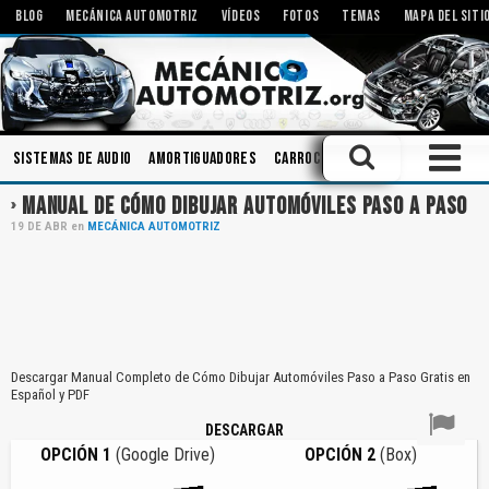
BLOG
MECÁNICA AUTOMOTRIZ
VÍDEOS
FOTOS
TEMAS
MAPA DEL SITI
Sistemas de Audio
Amortiguadores
Carrocerias
Bielas
Tallere
MANUAL DE CÓMO DIBUJAR AUTOMÓVILES PASO A PASO
19
DE
ABR
en
MECÁNICA AUTOMOTRIZ
Descargar Manual Completo de Cómo Dibujar Automóviles Paso a Paso Gratis en
Español y PDF
DESCARGAR
OPCIÓN 1
(Google Drive)
OPCIÓN 2
(Box)