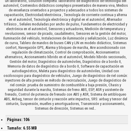
un laboratorio, Solución completa: laboratorio de diagnóstico de tecnología del
automóvil, Contenidos didácticos complejos presentados de manera viva, Medios
de enseñanza orientados a proyectos y adecuados a todos los sistemas de
capacitación, Electricidad/electrónica , Tecnología de corriente continua y alterna
en el automóvil, Tecnología electrónica y digital en el automóvil, Alternador
trifásico , Señales moduladas por ancho de pulso, Fundamentos de electricidad y
electrónica en el automóvil, Sensores y actuadores, Medición de temperatura y
revoluciones, sensor de picado, caudalímetro, Sensores en la gestión del motor,
Iluminación del vehículo, Instalaciones de iluminación y señalización, Luz dinámica
de curva, Tablero de mandos de buses CAN y LIN en modelo didáctico, Sistemas
confort, Navegación GPS, Alarma y bloqueo de marcha, Aire acondicionado con
regulación de climatización, Control de comprobación, Accionamientos
alternativos, Accionamiento híbrido en el automóvil, Modelo híbrido seccionado,
Gestión del motor, Diagnóstico de automóviles, Diagnóstico de a bordo II,
Memoria de datos de diagnóstico de a bordo II, Software de capacitación en
autodiagnóstico, Maleta para diagnóstico de automóviles, Unidad con
osciloscopio para diagnóstico de vehículos, Juego de diagnóstico de riel común:
inyectores de alta presión en método de recirculación, Juego de diagnóstico de
riel común: prueba de suministro de combustible a baja presión, Chasis y
seguridad durante la marcha, Sistemas de freno ABS, ESP, ASR y asistente de
frenado, Control de potencia de frenado con ABS y ASR, Sistema de antibloqueo
ABS, Airbag, tensor de cinturón y reacción ante impactos, SRS: airbag y tensor del
cinturón, Suspensión, muelles y amortiguadores, Transmisión y accionamiento,
Sistemas de dirección, Sistemas en red…
Páginas: 106
Tamaño: 6.55 MB