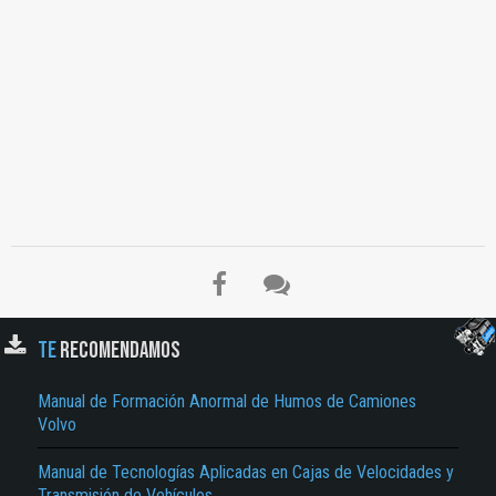
TE
RECOMENDAMOS
El Título es incorrecto según el contenido.
Manual de Formación Anormal de Humos de Camiones
Texto o Imagen de portada son erróneos.
Volvo
No carga o no se visualiza el contenido.
Manual de Tecnologías Aplicadas en Cajas de Velocidades y
Reportar otro tipo de error...
Transmisión de Vehículos