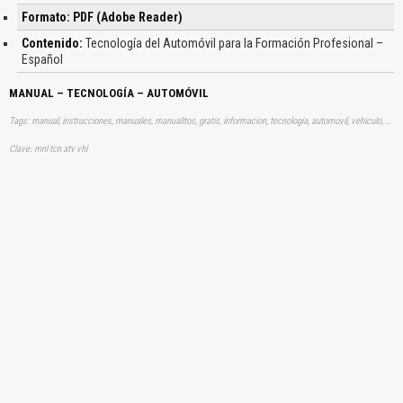
Formato: PDF (Adobe Reader)
Contenido:
Tecnología del Automóvil para la Formación Profesional –
Español
MANUAL – TECNOLOGÍA – AUTOMÓVIL
Tags: manual, instrucciones, manuales, manualitos, gratis, informacion, tecnologia, automovil, vehiculo, aprender, descargas
Clave: mnl tcn atv vhl