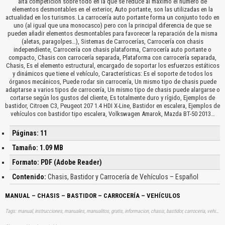
alta competición sobre todo en la que se reduce al máximo el número de
elementos desmontables en el exterior, Auto portante, son las utilizadas en la
actualidad en los turismos. La carrocería auto portante forma un conjunto todo en
uno (al igual que una monocasco) pero con la principal diferencia de que se
pueden añadir elementos desmontables para favorecer la reparación de la misma
(aletas, paragolpes…), Sistemas de Carrocerías, Carrocería con chasis
independiente, Carrocería con chasis plataforma, Carrocería auto portante o
compacto, Chasis con carrocería separada, Plataforma con carrocería separada,
Chasis, Es el elemento estructural, encargado de soportar los esfuerzos estáticos
y dinámicos que tiene el vehículo, Características: Es el soporte de todos los
órganos mecánicos, Puede rodar sin carrocería, Un mismo tipo de chasis puede
adaptarse a varios tipos de carrocería, Un mismo tipo de chasis puede alargarse o
cortarse según los gustos del cliente, Es totalmente duro y rígido, Ejemplos de
bastidor, Citroen C3, Peugeot 207 1.4 HDI X-Line, Bastidor en escalera, Ejemplos de
vehículos con bastidor tipo escalera, Volkswagen Amarok, Mazda BT-50 2013…
Páginas: 11
Tamaño: 1.09 MB
Formato: PDF (Adobe Reader)
Contenido:
Chasis, Bastidor y Carrocería de Vehículos – Español
MANUAL – CHASIS – BASTIDOR – CARROCERÍA – VEHÍCULOS
Tags: manual, instrucciones, manuales, manualitos, gratis, informacion, chasis, bastidor, carroceria, vehiculos, aprender, descargas