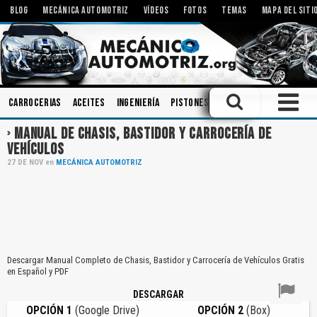
BLOG
MECÁNICA AUTOMOTRIZ
VÍDEOS
FOTOS
TEMAS
MAPA DEL SITI
Carrocerias
Aceites
Ingeniería
Pistones
Componentes
Amort
MANUAL DE CHASIS, BASTIDOR Y CARROCERÍA DE
VEHÍCULOS
27
DE
NOV
en
MECÁNICA AUTOMOTRIZ
Descargar Manual Completo de Chasis, Bastidor y Carrocería de Vehículos Gratis
en Español y PDF
DESCARGAR
OPCIÓN 1
(Google Drive)
OPCIÓN 2
(Box)