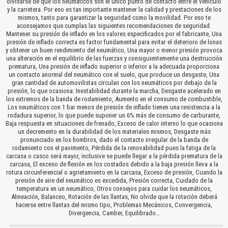
olvidarse de que los neumáticos son el único punto de contacto entre el vehículo
y la carretera. Por eso es tan importante mantener la calidad y prestaciones de los
mismos, tanto para garantizar la seguridad como la movilidad. Por eso te
aconsejamos que cumplas las siguientes recomendaciones de seguridad.
Mantener su presión de inflado en los valores especificados por el fabricante, Una
presión de inflado correcta es factor fundamental para evitar el deterioro de lonas
y obtener un buen rendimiento del neumático, Una mayor o menor presión provoca
una alteración en el equilibrio de las fuerzas y consiguientemente una destrucción
prematura, Una presión de inflado superior o inferior a la adecuada proporciona
un contacto anormal del neumático con el suelo, que produce un desgaste, Una
gran cantidad de automovilistas circulan con los neumáticos por debajo de la
presión, lo que ocasiona: Inestabilidad durante la marcha, Desgaste acelerado en
los extremos de la banda de rodamiento, Aumento en el consumo de combustible,
Los neumáticos con 1 bar menos de presión de inflado tienen una resistencia a la
rodadura superior, lo que puede suponer un 6% más de consumo de carburante,
Baja respuesta en situaciones de frenado, Exceso de calor interno lo que ocasiona
un decremento en la durabilidad de los materiales mismos, Desgaste más
pronunciado en los hombros, dado el contacto irregular de la banda de
rodamiento con el pavimento, Pérdida de la renovabilidad pues la fatiga de la
carcasa o casco será mayor, inclusive se puede llegar a la pérdida prematura de la
carcasa, El exceso de flexión en los costados debido a la baja presión lleva a la
rotura circunferencial o agrietamiento en la carcasa, Exceso de presión, Cuando la
presión de aire del neumático es excedida, Presión correcta, Cuidado de la
temperatura en un neumático, Otros consejos para cuidar los neumáticos,
Alineación, Balanceo, Rotación de las llantas, No olvide que la rotación deberá
hacerse entre llantas del mismo tipo, Problemas Mecánicos, Convergencia,
Divergencia, Camber, Equilibrado…