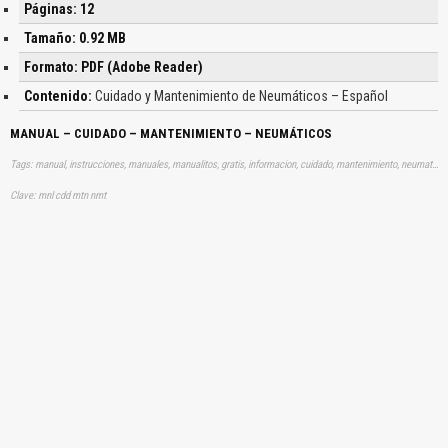
Páginas: 12
Tamaño: 0.92 MB
Formato: PDF (Adobe Reader)
Contenido:
Cuidado y Mantenimiento de Neumáticos – Español
MANUAL – CUIDADO – MANTENIMIENTO – NEUMÁTICOS
Tags: manual, instrucciones, manuales, manualitos, gratis, informacion, cuidado, mantenimiento, neumaticos, aprender, descargas
Clave: mnl cdd mtn nmt