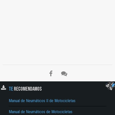
El Título es incorrecto según el contenido.
TE
RECOMENDAMOS
Texto o Imagen de portada son erróneos.
Manual de Neumáticos II de Motocicletas
No carga o no se visualiza el contenido.
Reportar otro tipo de error...
Manual de Neumáticos de Motocicletas