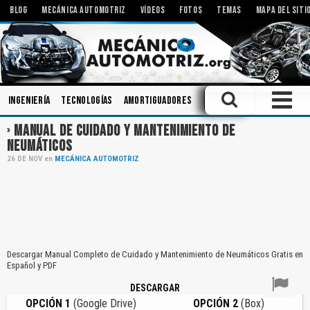
BLOG
MECÁNICA AUTOMOTRIZ
VÍDEOS
FOTOS
TEMAS
MAPA DEL SITI
Ingeniería
Tecnologías
Amortiguadores
Componentes
Herramie
MANUAL DE CUIDADO Y MANTENIMIENTO DE
NEUMÁTICOS
26
DE
NOV
en
MECÁNICA AUTOMOTRIZ
Descargar Manual Completo de Cuidado y Mantenimiento de Neumáticos Gratis en
Español y PDF
DESCARGAR
OPCIÓN 1
(Google Drive)
OPCIÓN 2
(Box)