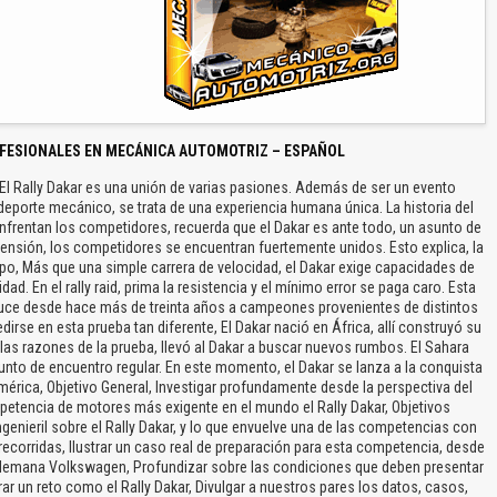
FESIONALES EN MECÁNICA AUTOMOTRIZ – ESPAÑOL
 El Rally Dakar es una unión de varias pasiones. Además de ser un evento
deporte mecánico, se trata de una experiencia humana única. La historia del
enfrentan los competidores, recuerda que el Dakar es ante todo, un asunto de
ensión, los competidores se encuentran fuertemente unidos. Esto explica, la
upo, Más que una simple carrera de velocidad, el Dakar exige capacidades de
ad. En el rally raid, prima la resistencia y el mínimo error se paga caro. Esta
educe desde hace más de treinta años a campeones provenientes de distintos
se en esta prueba tan diferente, El Dakar nació en África, allí construyó su
e las razones de la prueba, llevó al Dakar a buscar nuevos rumbos. El Sahara
unto de encuentro regular. En este momento, el Dakar se lanza a la conquista
érica, Objetivo General, Investigar profundamente desde la perspectiva del
petencia de motores más exigente en el mundo el Rally Dakar, Objetivos
ngenieril sobre el Rally Dakar, y lo que envuelve una de las competencias con
ecorridas, Ilustrar un caso real de preparación para esta competencia, desde
alemana Volkswagen, Profundizar sobre las condiciones que deben presentar
ar un reto como el Rally Dakar, Divulgar a nuestros pares los datos, casos,