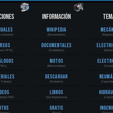
CIONES
INFORMACIÓN
TEM
nuales
Wikipedia
Mecán
r y Usuario)
(Documentos)
(Repara
ursos
Documentales
Electri
ivos PPTs)
(Completos)
(Eléctr
álogos
Motos
Electr
PDFs)
(Motocicletas)
(Circui
eriales
Descargar
Neumá
a Trabajo)
(Gratuitos)
(Capacit
ídeos
Libros
Hidráu
Calidad FHD)
(Sin Registrarse)
(Líquid
otos
Gratis
Ingeni
ágenes)
(Bajar)
(Tecnolo