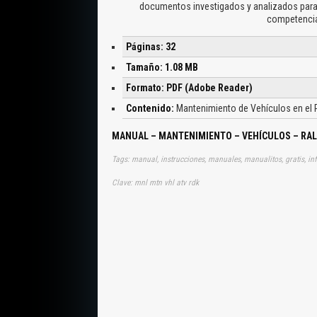
documentos investigados y analizados para 
competencias
Páginas: 32
Tamaño: 1.08 MB
Formato: PDF (Adobe Reader)
Contenido:
Mantenimiento de Vehículos en el 
MANUAL – MANTENIMIENTO – VEHÍCULOS – RAL
Tags: manual, instrucciones, manuales, manualitos, gratis, in
Clave: mnl mtn vhl atv rdk