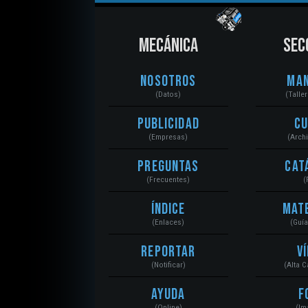
MECÁNICA
SEC
Nosotros
Ma
(Datos)
(Talle
Publicidad
C
(Empresas)
(Arch
Preguntas
Cat
(Frecuentes)
(
Índice
Mat
(Enlaces)
(Guí
Reportar
V
(Notificar)
(Alta 
Ayuda
F
(Online)
(Im