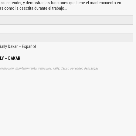
su entender, y demostrar las funciones que tiene el mantenimiento en
 como la descrita durante el trabajo…
Rally Dakar – Español
LY – DAKAR
formacion, mantenimiento, vehiculos, rally, dakar, aprender, descargas
El Título es incorrecto según el contenido.
Texto o Imagen de portada son erróneos.
No carga o no se visualiza el contenido.
Reportar otro tipo de error...