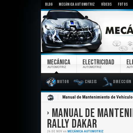
BLOG
MECÁNICA AUTOMOTRIZ
VÍDEOS
FOTOS
MECÁNICA
ELECTRICIDAD
EL
AUTOMOTRIZ
AUTOMOTRIZ
AUT
Motor
Chasis
Dirección
Inicio
Manual de Mantenimiento de Vehículos 
MANUAL DE MANTENIM
RALLY DAKAR
26
DE
NOV
en
MECÁNICA AUTOMOTRIZ