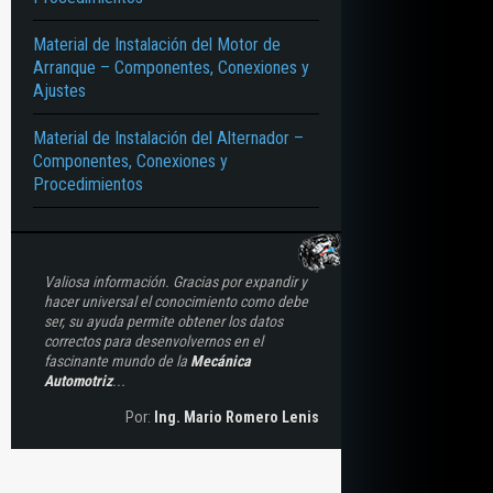
Material de Instalación del Motor de
Arranque – Componentes, Conexiones y
Ajustes
Material de Instalación del Alternador –
Componentes, Conexiones y
Procedimientos
Valiosa información. Gracias por expandir y
hacer universal el conocimiento como debe
ser, su ayuda permite obtener los datos
correctos para desenvolvernos en el
fascinante mundo de la
Mecánica
Automotriz
...
Por:
Ing. Mario Romero Lenis