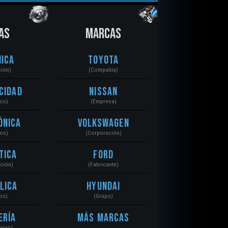
AS
MARCAS
ica
Toyota
ción)
(Compañía)
cidad
Nissan
ico)
(Empresa)
ónica
Volkswagen
tos)
(Corporación)
tica
Ford
ación)
(Fabricante)
lica
Hyundai
os)
(Grupo)
ería
Más Marcas
gías)