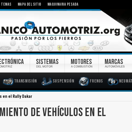
TEMAS
MAPA DEL SITIO
MAQUINARIA PESADA
ECTRÓNICA
SISTEMAS
MOTORES
MARCAS
OMOTRIZ
DEL MOTOR
A COMBUSTIÓN
AUTOMÓVILES
Transmisión
Suspensión
Frenos
Neumát
en el Rally Dakar
IENTO DE VEHÍCULOS EN EL