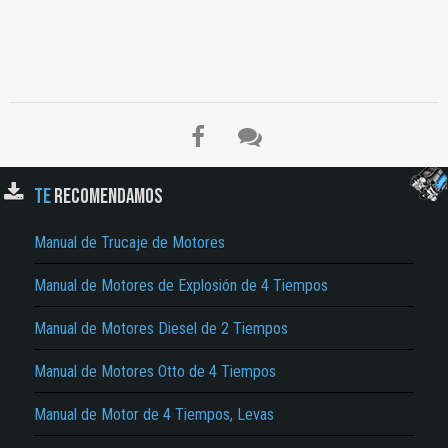
TE
RECOMENDAMOS
Manual de Trucaje de Motores
El Título es incorrecto según el contenido.
Texto o Imagen de portada son erróneos.
Manual de Motores de Explosión de 4 Tiempos
No carga o no se visualiza el contenido.
Manual de Motores Diesel de 2 Tiempos
Reportar otro tipo de error...
Manual de Motores Otto de 4 Tiempos
Manual de Motor de 4 Tiempos, Levas