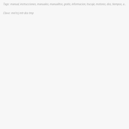
Tags: manual, instrucciones, manuales, manualitos, gratis, informacion, trucaje, motores, dos, tiempos, aprender, descargas
Clave: mnl tcj mtr dos tmp