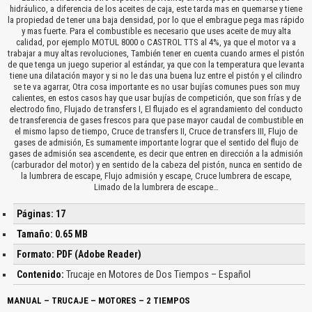
hidráulico, a diferencia de los aceites de caja, este tarda mas en quemarse y tiene
la propiedad de tener una baja densidad, por lo que el embrague pega mas rápido
y mas fuerte. Para el combustible es necesario que uses aceite de muy alta
calidad, por ejemplo MOTUL 8000 o CASTROL TTS al 4%, ya que el motor va a
trabajar a muy altas revoluciones, También tener en cuenta cuando armes el pistón
de que tenga un juego superior al estándar, ya que con la temperatura que levanta
tiene una dilatación mayor y si no le das una buena luz entre el pistón y el cilindro
se te va agarrar, Otra cosa importante es no usar bujías comunes pues son muy
calientes, en estos casos hay que usar bujías de competición, que son frías y de
electrodo fino, Flujado de transfers I, El flujado es el agrandamiento del conducto
de transferencia de gases frescos para que pase mayor caudal de combustible en
el mismo lapso de tiempo, Cruce de transfers II, Cruce de transfers III, Flujo de
gases de admisión, Es sumamente importante lograr que el sentido del flujo de
gases de admisión sea ascendente, es decir que entren en dirección a la admisión
(carburador del motor) y en sentido de la cabeza del pistón, nunca en sentido de
la lumbrera de escape, Flujo admisión y escape, Cruce lumbrera de escape,
Limado de la lumbrera de escape…
Páginas: 17
Tamaño: 0.65 MB
Formato: PDF (Adobe Reader)
Contenido:
Trucaje en Motores de Dos Tiempos – Español
MANUAL – TRUCAJE – MOTORES – 2 TIEMPOS