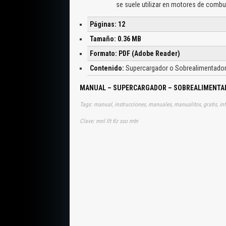
se suele utilizar en motores de combu
Páginas: 12
Tamaño: 0.36 MB
Formato: PDF (Adobe Reader)
Contenido:
Supercargador o Sobrealimentador
MANUAL – SUPERCARGADOR – SOBREALIMENTA
Tags: manual, instrucciones, manuales, manualitos, gratis, i
Clave: mnl llt tlz sso mtn