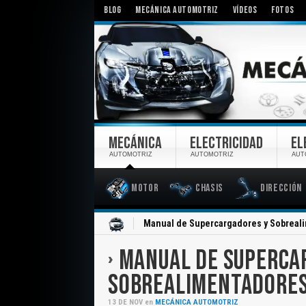
BLOG
MECÁNICA AUTOMOTRIZ
VÍDEOS
FOTOS
MECÁNICA
ELECTRICIDAD
EL
AUTOMOTRIZ
AUTOMOTRIZ
AUT
Motor
Chasis
Dirección
Inicio
Manual de Supercargadores y Sobreal
MANUAL DE SUPERCA
SOBREALIMENTADORES
13
DE
NOV
en
MECÁNICA AUTOMOTRIZ