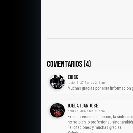
COMENTARIOS (4)
Erick
junio 11, 2017 a las 2:16 am
Muchas gracias por esta información gr
Ojeda Juan Jose
abril 27, 2016 a las 7:32 pm
Excelentemente didáctico, la síntesis 
no solo en lo profesional, sino también
Felicitaciones y muchas gracias.
Saludos, Juan.