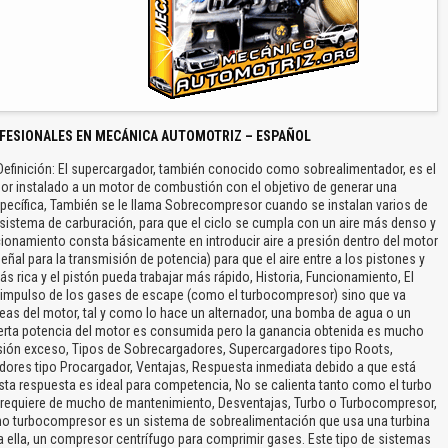
FESIONALES EN MECÁNICA AUTOMOTRIZ – ESPAÑOL
efinición: El supercargador, también conocido como sobrealimentador, es el
r instalado a un motor de combustión con el objetivo de generar una
ecífica, También se le llama Sobrecompresor cuando se instalan varios de
l sistema de carburación, para que el ciclo se cumpla con un aire más denso y
cionamiento consta básicamente en introducir aire a presión dentro del motor
üeñal para la transmisión de potencia) para que el aire entre a los pistones y
 rica y el pistón pueda trabajar más rápido, Historia, Funcionamiento, El
impulso de los gases de escape (como el turbocompresor) sino que va
eas del motor, tal y como lo hace un alternador, una bomba de agua o un
erta potencia del motor es consumida pero la ganancia obtenida es mucho
esión exceso, Tipos de Sobrecargadores, Supercargadores tipo Roots,
dores tipo Procargador, Ventajas, Respuesta inmediata debido a que está
sta respuesta es ideal para competencia, No se calienta tanto como el turbo
o requiere de mucho de mantenimiento, Desventajas, Turbo o Turbocompresor,
mo turbocompresor es un sistema de sobrealimentación que usa una turbina
a ella, un compresor centrífugo para comprimir gases. Este tipo de sistemas