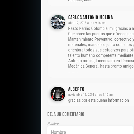
CARLOS ANTONIO MOLINA
abril 17, 2015 a las 9:16 pm
Pasto Nariño Colombia, mil gracias a
Que abren las puertas que ofrecen un
Mantenimiento Preventivo, correctivo y
materiales, manuales, junto con ellos 
orientara todos sus esfuerzos para ofr
talento humano competente mediante la
Antonio molina, Licenciado en Técnica
Mecánica General, hasta pronto amigos
………….
Alberto
noviembre 15, 2014 a las 1:10 am
gracias por esta buena información
DEJA UN COMENTARIO
Nombre