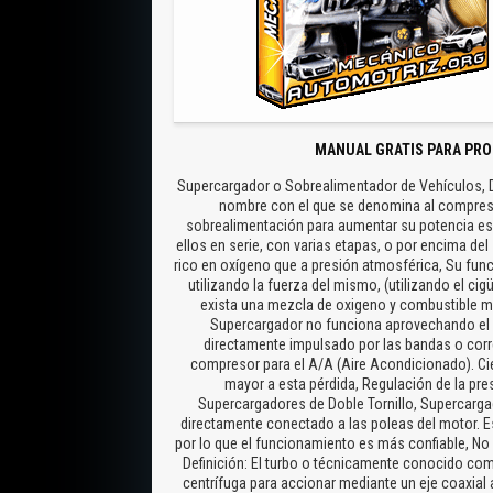
MANUAL GRATIS PARA PRO
Supercargador o Sobrealimentador de Vehículos, D
nombre con el que se denomina al compreso
sobrealimentación para aumentar su potencia esp
ellos en serie, con varias etapas, o por encima de
rico en oxígeno que a presión atmosférica, Su fun
utilizando la fuerza del mismo, (utilizando el cig
exista una mezcla de oxigeno y combustible más
Supercargador no funciona aprovechando el 
directamente impulsado por las bandas o corr
compresor para el A/A (Aire Acondicionado). Ci
mayor a esta pérdida, Regulación de la pr
Supercargadores de Doble Tornillo, Supercarga
directamente conectado a las poleas del motor. E
por lo que el funcionamiento es más confiable, N
Definición: El turbo o técnicamente conocido co
centrífuga para accionar mediante un eje coaxial 