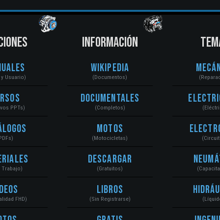
CIONES
INFORMACIÓN
TEM
nuales
Wikipedia
Mecán
r y Usuario)
(Documentos)
(Repara
ursos
Documentales
Electri
ivos PPTs)
(Completos)
(Eléctr
álogos
Motos
Electr
PDFs)
(Motocicletas)
(Circui
eriales
Descargar
Neumá
a Trabajo)
(Gratuitos)
(Capacit
ídeos
Libros
Hidráu
Calidad FHD)
(Sin Registrarse)
(Líquid