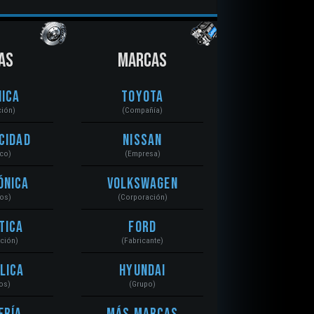
AS
MARCAS
ica
Toyota
ción)
(Compañía)
cidad
Nissan
ico)
(Empresa)
ónica
Volkswagen
tos)
(Corporación)
tica
Ford
ación)
(Fabricante)
lica
Hyundai
os)
(Grupo)