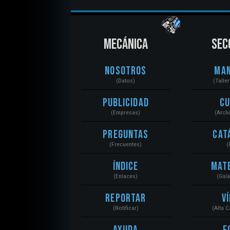
MECÁNICA
SEC
Nosotros
Ma
(Datos)
(Talle
Publicidad
C
(Empresas)
(Arch
Preguntas
Cat
(Frecuentes)
(
Índice
Mat
(Enlaces)
(Guí
Reportar
V
(Notificar)
(Alta 