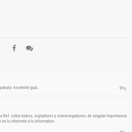
El Título es incorrecto según el contenido.
Texto o Imagen de portada son erróneos.
No carga o no se visualiza el contenido.
Reportar otro tipo de error...
atuita. excelente guía.
de Ref. sobre turbos, sopladores y sobrecargadores; de singular importancia
 en lo inherente a lo informativo.