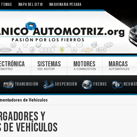
TEMAS
MAPA DEL SITIO
MAQUINARIA PESADA
ECTRÓNICA
SISTEMAS
MOTORES
MARCAS
OMOTRIZ
DEL MOTOR
A COMBUSTIÓN
AUTOMÓVILES
Transmisión
Suspensión
Frenos
Neumát
imentadores de Vehículos
RGADORES Y
 DE VEHÍCULOS