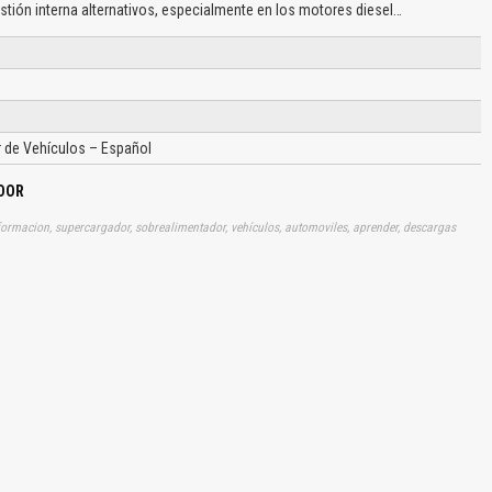
stión interna alternativos, especialmente en los motores diesel…
 de Vehículos – Español
DOR
nformacion, supercargador, sobrealimentador, vehículos, automoviles, aprender, descargas