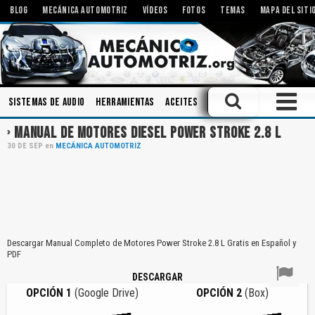
BLOG
MECÁNICA AUTOMOTRIZ
VÍDEOS
FOTOS
TEMAS
MAPA DEL SITI
Sistemas de Audio
Herramientas
Aceites
Mecanismos
Engranaje
MANUAL DE MOTORES DIESEL POWER STROKE 2.8 L
30
DE
SEP
en
MECÁNICA AUTOMOTRIZ
Descargar Manual Completo de Motores Power Stroke 2.8 L Gratis en Español y
PDF
DESCARGAR
OPCIÓN 1
(Google Drive)
OPCIÓN 2
(Box)