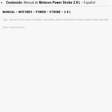
Contenido:
Manual de
Motores Power Stroke 2.8 L
– Español
MANUAL – MOTORES – POWER – STROKE – 2.8 L
Tags: manual, instrucciones, manuales, manualitos, gratis, informacion, motores, power, stroke, aprender, descargas
Clave: mnl mtr dsl psr