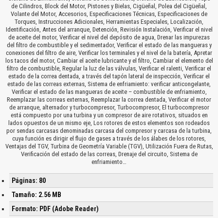
de Cilindros, Block del Motor, Pistones y Bielas, Cigüeñal, Polea del Cigüeñal,
Volante del Motor, Accesorios, Especificaciones Técnicas, Especificaciones de
Torques, Instrucciones Adicionales, Herramientas Especiales, Localización,
Identificación, Antes del arranque, Detención, Revisión Instalación, Verificar el nivel
de aceite del motor, Verificar el nivel del depósito de agua, Drenar las impurezas
del filtro de combustible y el sedimentador, Verificar el estado de las mangueras y
conexiones del filtro de aire, Verificar los terminales y el nivel de la batería, Apretar
los tacos del motor, Cambiar el aceite lubricante y el filtro, Cambiar el elemento del
filtro de combustible, Regular la luz de las válvulas, Verificar el ralenti, Verificar el
estado de la correa dentada, a través del tapón lateral de inspección, Verificar el
estado de las correas externas, Sistema de enfriamiento: verificar anticongelante,
Verificar el estado de las mangueras de aceite – combustible de enfriamiento,
Reemplazar las correas externas, Reemplazar la correa dentada, Verificar el motor
de arranque, alternador y turbocompresor, Turbocompresor, El turbocompresor
está compuesto por una turbina y un compresor de aire rotativos, situados en
lados opuestos de un mismo eje, Los rotores de estos elementos son rodeados
por sendas carcasas denominadas carcasa del compresor y carcasa de la turbina,
cuya función es dirigir el flujo de gases a través de los álabes de los rotores,
Ventajas del TGV, Turbina de Geometría Variable (TGV), Utilización Fuera de Rutas,
Verificación del estado de las correas, Drenaje del circuito, Sistema de
enfriamiento…
Páginas: 80
Tamaño: 2.56 MB
Formato: PDF (Adobe Reader)