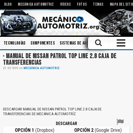
BLOG
MECÁNICA AUTOMOTRIZ
VÍDEOS
FOTOS
TEMAS
MAPA DEL SITI
Tecnologías
Componentes
Sistemas de Audio
Bielas
Bombas
A
MANUAL DE NISSAN PATROL TOP LINE 2.8 CAJA DE
TRANSFERENCIAS
01
DE
NOV
en
MECÁNICA AUTOMOTRIZ
DESCARGAR MANUAL DE NISSAN PATROL TOP LINE 2.8 CAJA DE
TRANSFERENCIAS DE MECÁNICA AUTOMOTRÍZ
DESCARGAR
OPCIÓN 1
(Dropbox)
OPCIÓN 2
(Google Drive)