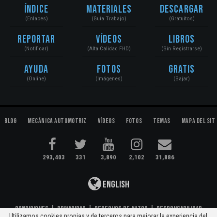
Índice
Materiales
Descargar
(Enlaces)
(Guía Trabajo)
(Gratuitos)
Reportar
Vídeos
Libros
(Notificar)
(Alta Calidad FHD)
(Sin Registrarse)
Ayuda
Fotos
Gratis
(Online)
(Imágenes)
(Bajar)
Blog
Mecánica Automotriz
Vídeos
Fotos
Temas
Mapa del Sit
293,403
331
3,890
2,102
31,886
English
Condiciones
|
Privacidad
|
Derechos de Autor
|
Responsabilidad
Utilizamos cookies propias y de terceros para mejorar la experiencia del