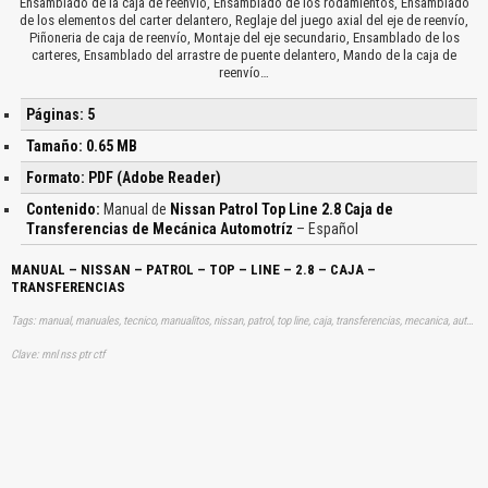
Ensamblado de la caja de reenvío, Ensamblado de los rodamientos, Ensamblado
de los elementos del carter delantero, Reglaje del juego axial del eje de reenvío,
Piñoneria de caja de reenvío, Montaje del eje secundario, Ensamblado de los
carteres, Ensamblado del arrastre de puente delantero, Mando de la caja de
reenvío…
Páginas: 5
Tamaño: 0.65 MB
Formato: PDF (Adobe Reader)
Contenido:
Manual de
Nissan Patrol Top Line 2.8 Caja de
Transferencias de Mecánica Automotríz
– Español
MANUAL – NISSAN – PATROL – TOP – LINE – 2.8 – CAJA –
TRANSFERENCIAS
Tags: manual, manuales, tecnico, manualitos, nissan, patrol, top line, caja, transferencias, mecanica, automotriz, aprender, descargas
Clave: mnl nss ptr ctf