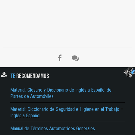
TE
RECOMENDAMOS
El Título es incorrecto según el contenido.
Material: Glosario y Diccionario de Inglés a Español de
Partes de Automóviles
Texto o Imagen de portada son erróneos.
Material: Diccionario de Seguridad e Higiene en el Trabajo –
No carga o no se visualiza el contenido.
Inglés a Español
Reportar otro tipo de error...
Manual de Términos Automotrices Generales