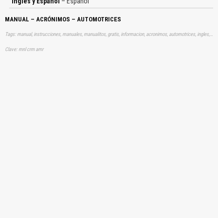
Ingles y Español
– Español
MANUAL – ACRÓNIMOS – AUTOMOTRICES
Tags: manual, instrucciones, manuales, manualitos, gratis, informacion, acronimos, automotrices, ingles, español, aprender, descargas
Clave: mnl crm amr