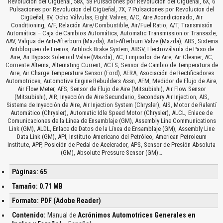
Revolucion del Cigüeñal, 58X, 58 Pulsaciones por Revolucion del Cigüeñal, 6X, 6
Pulsaciones por Revolucion del Cigüeñal, 7X, 7 Pulsaciones por Revolucion del
Cigüeñal, 8V, Ocho Válvulas, Eight Valves, A/C, Aire Acondicionado, Air
Conditioning, A/F, Relación Aire/Combustible, Air/Fuel Ratio, A/T, Transmisión
Automática – Caja de Cambios Automática, Automatic Transmission or Transaxle,
AAV, Valqua de Anti-Afterburn (Mazda), Anti-Afterburn Valve (Mazda), ABS, Sistema
Antibloqueo de Frenos, Antilock Brake System, ABSV, Electroválvula de Paso de
Aire, Air Bypass Solenoid Valve (Mazda), AC, Limpiador de Aire, Air Cleaner, AC,
Corriente Alterna, Alternating Current, ACTS, Sensor de Cambio de Temperatura de
Aire, Air Charge Temperature Sensor (Ford), AERA, Asociación de Rectificadores
Automotrices, Automotive Engine Rebuilders Assn, AFM, Medidor de Flujo de Aire,
Air Flow Meter, AFS, Sensor de Flujo de Aire (Mitsubishi), Air Flow Sensor
(Mitsubishi), AIR, Inyección de Aire Secundario, Secondary Air Injection, AIS,
Sistema de Inyección de Aire, Air Injection System (Chrysler), AIS, Motor de Ralentí
Automático (Chrysler), Automatic Idle Speed Motor (Chrysler), ALCL, Enlace de
Comunicaciones de la Línea de Ensamblaje (GM), Assembly Line Communications
Link (GM), ALDL, Enlace de Datos de la Línea de Ensamblaje (GM), Assembly Line
Data Link (GM), API, Instituto Americano del Petróleo, American Petroleum
Institute, APP, Posición de Pedal de Acelerador, APS, Sensor de Presión Absoluta
(GM), Absolute Pressure Sensor (GM)…
Páginas: 65
Tamaño: 0.71 MB
Formato: PDF (Adobe Reader)
Contenido:
Manual de
Acrónimos Automotrices Generales en