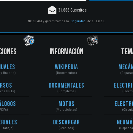
31,886 Suscritos
NO SPAM y garantizamos la
Seguridad
de su Email.
CIONES
INFORMACIÓN
TEM
nuales
Wikipedia
Mecán
r y Usuario)
(Documentos)
(Repara
ursos
Documentales
Electri
ivos PPTs)
(Completos)
(Eléctr
álogos
Motos
Electr
PDFs)
(Motocicletas)
(Circui
eriales
Descargar
Neumá
a Trabajo)
(Gratuitos)
(Capacit