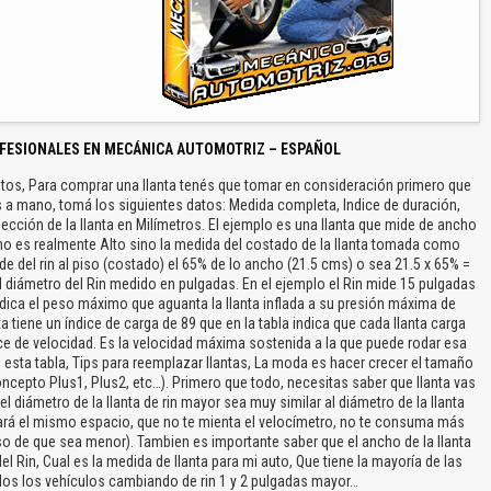
FESIONALES EN MECÁNICA AUTOMOTRIZ – ESPAÑOL
utos, Para comprar una llanta tenés que tomar en consideración primero que
és a mano, tomá los siguientes datos: Medida completa, Indice de duración,
ección de la llanta en Milímetros. El ejemplo es una llanta que mide de ancho
no es realmente Alto sino la medida del costado de la llanta tomada como
de del rin al piso (costado) el 65% de lo ancho (21.5 cms) o sea 21.5 x 65% =
el diámetro del Rin medido en pulgadas. En el ejemplo el Rin mide 15 pulgadas
indica el peso máximo que aguanta la llanta inflada a su presión máxima de
nta tiene un índice de carga de 89 que en la tabla indica que cada llanta carga
ice de velocidad. Es la velocidad máxima sostenida a la que puede rodar esa
n esta tabla, Tips para reemplazar llantas, La moda es hacer crecer el tamaño
oncepto Plus1, Plus2, etc…). Primero que todo, necesitas saber que llanta vas
 el diámetro de la llanta de rin mayor sea muy similar al diámetro de la llanta
pará el mismo espacio, que no te mienta el velocímetro, no te consuma más
o de que sea menor). Tambien es importante saber que el ancho de la llanta
l Rin, Cual es la medida de llanta para mi auto, Que tiene la mayoría de las
odos los vehículos cambiando de rin 1 y 2 pulgadas mayor…