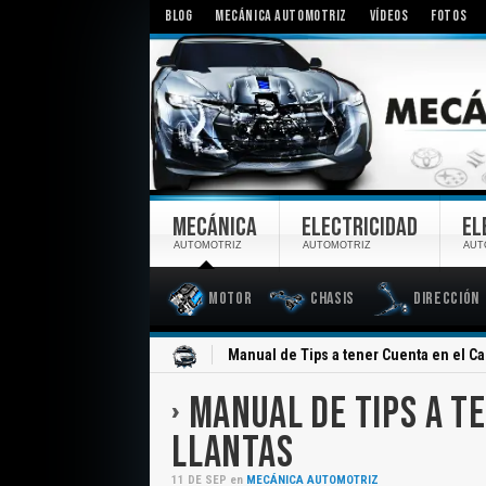
BLOG
MECÁNICA AUTOMOTRIZ
VÍDEOS
FOTOS
MECÁNICA
ELECTRICIDAD
EL
AUTOMOTRIZ
AUTOMOTRIZ
AUT
Motor
Chasis
Dirección
Inicio
Manual de Tips a tener Cuenta en el C
MANUAL DE TIPS A T
LLANTAS
11
DE
SEP
en
MECÁNICA AUTOMOTRIZ