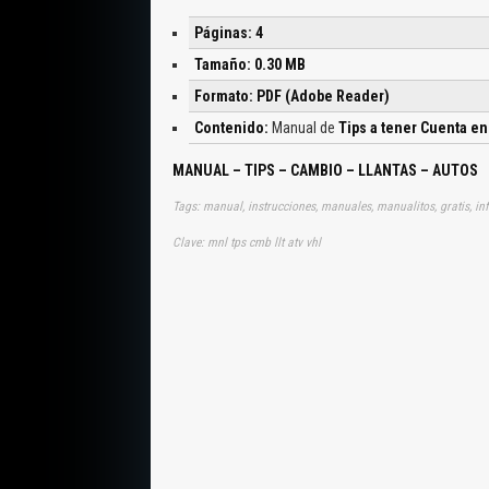
Páginas: 4
Tamaño: 0.30 MB
Formato: PDF (Adobe Reader)
Contenido:
Manual de
Tips a tener Cuenta en
MANUAL – TIPS – CAMBIO – LLANTAS – AUTOS
Tags: manual, instrucciones, manuales, manualitos, gratis, inf
Clave: mnl tps cmb llt atv vhl