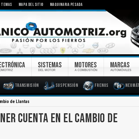
TEMAS
MAPA DEL SITIO
MAQUINARIA PESADA
ECTRÓNICA
SISTEMAS
MOTORES
MARCAS
OMOTRIZ
DEL MOTOR
A COMBUSTIÓN
AUTOMÓVILES
Transmisión
Suspensión
Frenos
Neumát
ambio de Llantas
ENER CUENTA EN EL CAMBIO DE