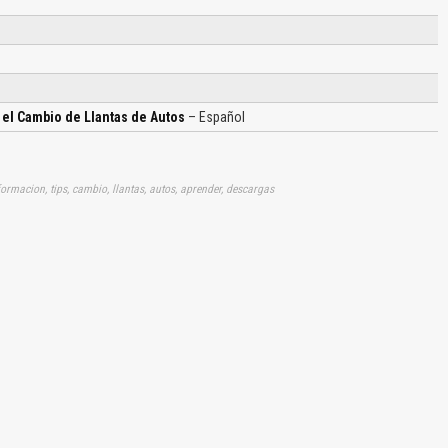
 el Cambio de Llantas de Autos
– Español
ormacion, tips, cambio, llantas, autos, aprender, descargas
El Título es incorrecto según el contenido.
Texto o Imagen de portada son erróneos.
No carga o no se visualiza el contenido.
Reportar otro tipo de error...