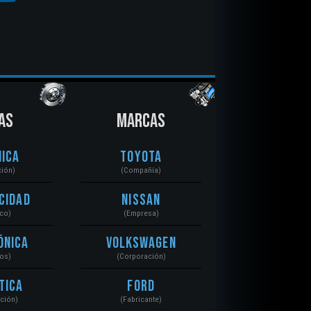
AS
MARCAS
ica
Toyota
ción)
(Compañía)
cidad
Nissan
ico)
(Empresa)
ónica
Volkswagen
tos)
(Corporación)
tica
Ford
ación)
(Fabricante)