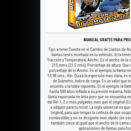
MANUAL GRATIS PARA PRO
Tips a tener Cuenta en el Cambio de Llantas de A
llantas tenés montada en tu vehículo, Si la ten
Tracción y Temperatura, Ancho: Es el ancho de la s
215 mms (21.5 cms), Porcentaje de altura. Que 
porcentaje de lo Ancho. En el ejemplo la llanta mi
13.98 cms., Rin. Quizá la expresión mas clara, es 
de Diámetro, Indice de carga. Es un valor que 
acuerdo a la tabla siguiente, En el ejemplo la lla
hasta 580 kilos inflada a su presión máxima, Ind
llanta expresada en letra pero que se encuentra e
del Rin 1, 2 o más pulgadas mas que el original (C
a adquirir para tu móvil. La regla universal es que
original, para que tengas la certeza de que ocu
combustible y no se desgaste mas rápido (en cas
también crece al igual que el ancho de la cama de
aplicaciones de llantas para t