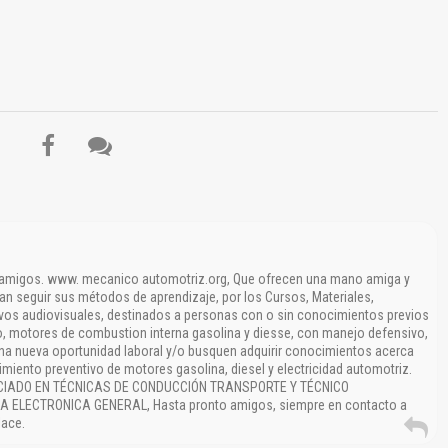
s amigos. www. mecanico automotriz.org, Que ofrecen una mano amiga y
an seguir sus métodos de aprendizaje, por los Cursos, Materiales,
ivos audiovisuales, destinados a personas con o sin conocimientos previos
, motores de combustion interna gasolina y diesse, con manejo defensivo,
na nueva oportunidad laboral y/o busquen adquirir conocimientos acerca
miento preventivo de motores gasolina, diesel y electricidad automotriz.
NCIADO EN TÉCNICAS DE CONDUCCIÓN TRANSPORTE Y TÉCNICO
ELECTRONICA GENERAL, Hasta pronto amigos, siempre en contacto a
lace.