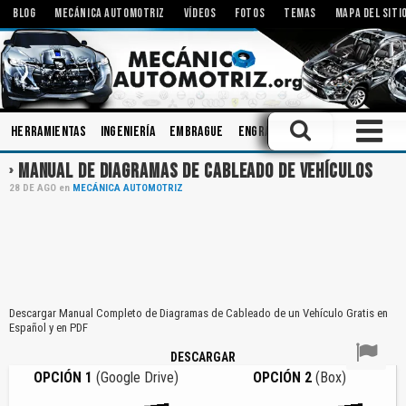
BLOG
MECÁNICA AUTOMOTRIZ
VÍDEOS
FOTOS
TEMAS
MAPA DEL SITI
Herramientas
Ingeniería
Embrague
Engranajes
Talleres
Diag
MANUAL DE DIAGRAMAS DE CABLEADO DE VEHÍCULOS
28
DE
AGO
en
MECÁNICA AUTOMOTRIZ
Descargar Manual Completo de Diagramas de Cableado de un Vehículo Gratis en
Español y en PDF
DESCARGAR
OPCIÓN 1
(Google Drive)
OPCIÓN 2
(Box)