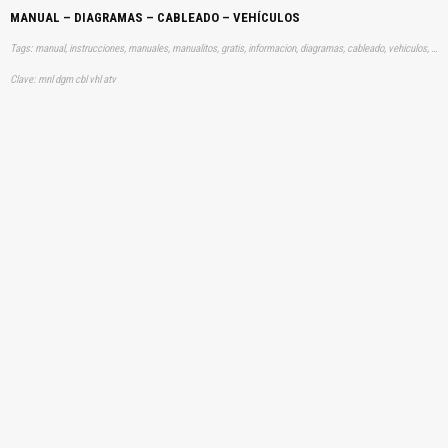
MANUAL – DIAGRAMAS – CABLEADO – VEHÍCULOS
Tags: manual, instrucciones, manuales, manualitos, gratis, informacion, diagramas, cableado, vehiculos, aprender, descargas
Clave: mnl dgm cbl vhl atv