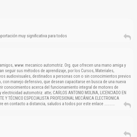
No carga o no se visualiza el contenido.
Reportar otro tipo de error...
ortación muy significativa para todos
 amigos, www. mecanico automotriz. Org. que ofrecen una mano amiga y
an seguir sus métodos de aprendizaje, por los Cursos, Materiales,
ivos audiovisuales, destinados a personas con o sin conocimientos previos
, con manejo defensivo, que desean capacitarse en busca de una nueva
rir conocimientos acerca del funcionamiento integral de motores de
, y electricidad automotriz. atte; CARLOS ANTONIO MOLINA, LICENCIADO EN
E Y TÉCNICO ESPECIALISTA PROFESIONAL MECÁNICA ELECTRONICA
e en contacto a distancia, saludos a todos por este enlace ………….