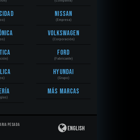
ción)
(Compañía)
cidad
Nissan
ico)
(Empresa)
ónica
Volkswagen
tos)
(Corporación)
tica
Ford
ación)
(Fabricante)
lica
Hyundai
os)
(Grupo)
ería
Más Marcas
gías)
aria Pesada
English