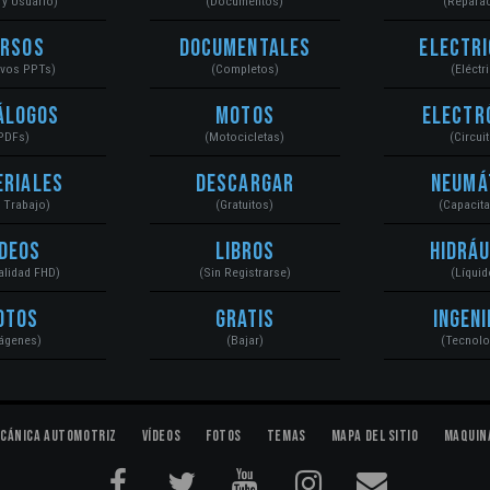
r y Usuario)
(Documentos)
(Repara
ursos
Documentales
Electri
ivos PPTs)
(Completos)
(Eléctr
álogos
Motos
Electr
PDFs)
(Motocicletas)
(Circui
eriales
Descargar
Neumá
a Trabajo)
(Gratuitos)
(Capacit
ídeos
Libros
Hidráu
Calidad FHD)
(Sin Registrarse)
(Líquid
otos
Gratis
Ingeni
ágenes)
(Bajar)
(Tecnolo
cánica Automotriz
Vídeos
Fotos
Temas
Mapa del Sitio
Maquin