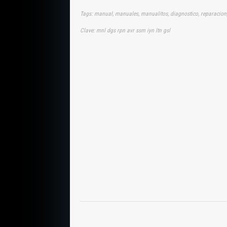
Tags: manual, manuales, manualitos, diagnostico, reparacion, f
Clave: mnl dgs rpn avr ssm iyn ltn gsl