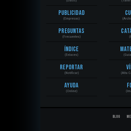
(Datos)
(Talle
Publicidad
C
(Empresas)
(Arch
Preguntas
Cat
(Frecuentes)
(
Índice
Mat
(Enlaces)
(Guí
Reportar
V
(Notificar)
(Alta 
Ayuda
F
(Online)
(Im
Blog
Me