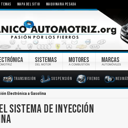
TEMAS
MAPA DEL SITIO
MAQUINARIA PESADA
ECTRÓNICA
SISTEMAS
MOTORES
MARCAS
OMOTRIZ
DEL MOTOR
A COMBUSTIÓN
AUTOMÓVILES
Transmisión
Suspensión
Frenos
Neumát
ión Electrónica a Gasolina
EL SISTEMA DE INYECCIÓN
INA