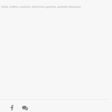
allas, sistema, inyeccion, electronica, gasolina, aprender, descargas
El Título es incorrecto según el contenido.
Texto o Imagen de portada son erróneos.