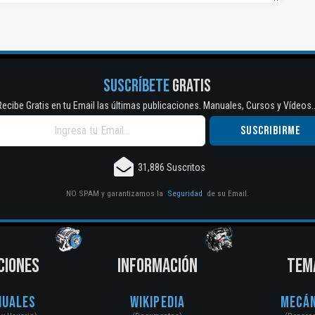
SUSCRÍBETE
GRATIS
Recibe Gratis en tu Email las últimas publicaciones. Manuales, Cursos y Vídeos..
31,886 Suscritos
NO SPAM y garantizamos la
Seguridad
de su Email.
CIONES
INFORMACIÓN
TEM
nuales
Wikipedia
Mecán