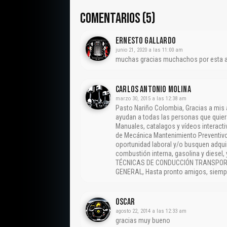
COMENTARIOS (5)
Ernesto Gallardo
junio 21, 2020 a las 11:00 am
muchas gracias muchachos por esta ap
CARLOS ANTONIO MOLINA
marzo 30, 2015 a las 12:38 am
Pasto Nariño Colombia, Gracias a mis
ayudan a todas las personas que quier
Manuales, catalagos y vídeos interact
de Mecánica Mantenimiento Preventivo
oportunidad laboral y/o busquen adqui
combustión interna, gasolina y diesel
TÉCNICAS DE CONDUCCIÓN TRANSPORT
GENERAL, Hasta pronto amigos, siempr
Oscar
agosto 22, 2014 a las 12:33 am
gracias muy bueno