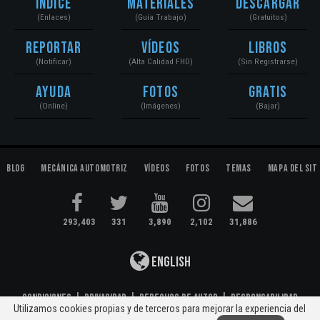
Índice
Materiales
Descargar
(Enlaces)
(Guía Trabajo)
(Gratuitos)
Reportar
Vídeos
Libros
(Notificar)
(Alta Calidad FHD)
(Sin Registrarse)
Ayuda
Fotos
Gratis
(Online)
(Imágenes)
(Bajar)
Blog
Mecánica Automotriz
Vídeos
Fotos
Temas
Mapa del Sit
293,403
331
3,890
2,102
31,886
English
Condiciones
|
Privacidad
|
Derechos de Autor
|
Responsabilidad
Utilizamos cookies propias y de terceros para mejorar la experiencia del