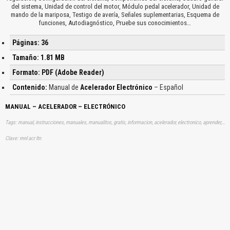
del sistema, Unidad de control del motor, Módulo pedal acelerador, Unidad de
mando de la mariposa, Testigo de avería, Señales suplementarias, Esquema de
funciones, Autodiagnóstico, Pruebe sus conocimientos…
Páginas: 36
Tamaño: 1.81 MB
Formato: PDF (Adobe Reader)
Contenido:
Manual de
Acelerador Electrónico
– Español
MANUAL – ACELERADOR – ELECTRÓNICO
Tags: manual, instrucciones, manuales, manualitos, gratis, informacion, acelerador, electronico, aprender, descargas
Clave: mnl acr ltn