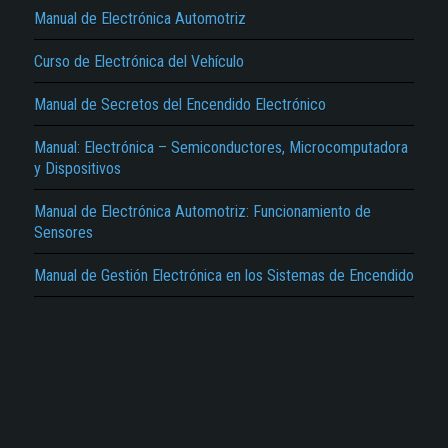
Manual de Electrónica Automotriz
Curso de Electrónica del Vehículo
Manual de Secretos del Encendido Electrónico
El Título es incorrecto según el contenido.
Manual: Electrónica – Semiconductores, Microcomputadora
y Dispositivos
Texto o Imagen de portada son erróneos.
Manual de Electrónica Automotriz: Funcionamiento de
No carga o no se visualiza el contenido.
Sensores
Reportar otro tipo de error...
Manual de Gestión Electrónica en los Sistemas de Encendido