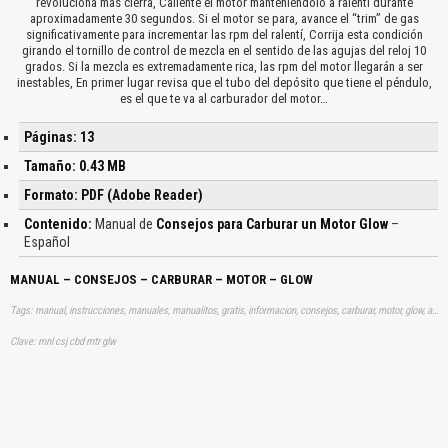
revoluciona más cierra, Caliente el motor manteniéndolo a ralentí durante
aproximadamente 30 segundos. Si el motor se para, avance el “trim” de gas
significativamente para incrementar las rpm del ralentí, Corrija esta condición
girando el tornillo de control de mezcla en el sentido de las agujas del reloj 10
grados. Si la mezcla es extremadamente rica, las rpm del motor llegarán a ser
inestables, En primer lugar revisa que el tubo del depósito que tiene el péndulo,
es el que te va al carburador del motor…
Páginas: 13
Tamaño: 0.43 MB
Formato: PDF (Adobe Reader)
Contenido:
Manual de
Consejos para Carburar un Motor Glow
–
Español
MANUAL – CONSEJOS – CARBURAR – MOTOR – GLOW
Tags: manual, instrucciones, manuales, manualitos, gratis, informacion, consejos, carburar, motor, glow, aprender, descargas
Clave: mnl csj cbd mtr glw