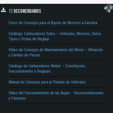
TE
RECOMENDAMOS
Curso de Consejos para el Ajuste de Motores a Gasolina
Catálogo: Carburadores Solex – Vehículos, Motores, Datos,
Tipos y Fichas de Reglaje
Vídeo de Consejos de Mantenimiento del Motor – Afinación
El Título es incorrecto según el contenido.
y Cambio de Piezas
Texto o Imagen de portada son erróneos.
Catálogo de Carburadores Weber – Constitución,
No carga o no se visualiza el contenido.
Funcionamiento y Reglajes
Reportar otro tipo de error...
Manual de Consejos para el Pintado de Vehículos
Vídeo del Funcionamiento de las Bujías – Recomendaciones
y Consejos