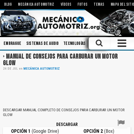
BLOG
MECÁNICA AUTOMOTRIZ
VÍDEOS
FOTOS
TEMAS
MAPA DEL SITI
Embrague
Sistemas de Audio
Tecnologías
Componentes
Modific
MANUAL DE CONSEJOS PARA CARBURAR UN MOTOR
GLOW
24
DE
JUL
en
MECÁNICA AUTOMOTRIZ
DESCARGAR MANUAL COMPLETO DE CONSEJOS PARA CARBURAR UN MOTOR
GLOW
DESCARGAR
OPCIÓN 1
(Google Drive)
OPCIÓN 2
(Box)