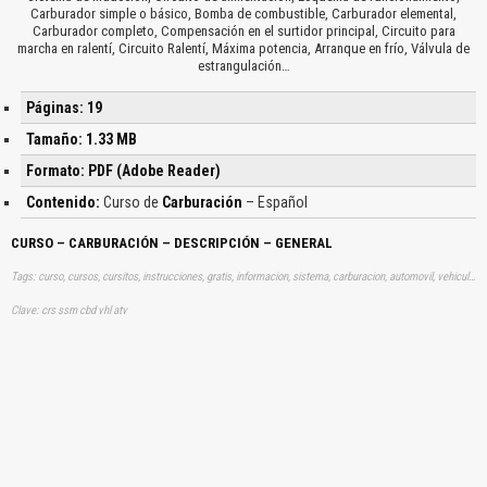
Carburador simple o básico, Bomba de combustible, Carburador elemental,
Carburador completo, Compensación en el surtidor principal, Circuito para
marcha en ralentí, Circuito Ralentí, Máxima potencia, Arranque en frío, Válvula de
estrangulación…
Páginas: 19
Tamaño: 1.33 MB
Formato: PDF (Adobe Reader)
Contenido:
Curso de
Carburación
– Español
CURSO – CARBURACIÓN – DESCRIPCIÓN – GENERAL
Tags: curso, cursos, cursitos, instrucciones, gratis, informacion, sistema, carburacion, automovil, vehiculo, aprender, descargas
Clave: crs ssm cbd vhl atv