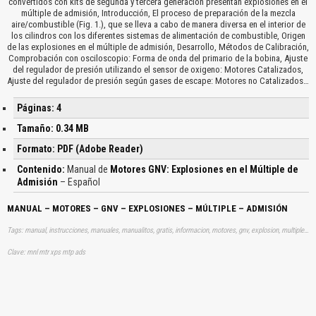
convertidos con kits de segunda y tercera generación presentan explosiones en el
múltiple de admisión, Introducción, El proceso de preparación de la mezcla
aire/combustible (Fig. 1.), que se lleva a cabo de manera diversa en el interior de
los cilindros con los diferentes sistemas de alimentación de combustible, Origen
de las explosiones en el múltiple de admisión, Desarrollo, Métodos de Calibración,
Comprobación con osciloscopio: Forma de onda del primario de la bobina, Ajuste
del regulador de presión utilizando el sensor de oxigeno: Motores Catalizados,
Ajuste del regulador de presión según gases de escape: Motores no Catalizados…
Páginas: 4
Tamaño: 0.34 MB
Formato: PDF (Adobe Reader)
Contenido:
Manual de
Motores GNV: Explosiones en el Múltiple de
Admisión
– Español
MANUAL – MOTORES – GNV – EXPLOSIONES – MÚLTIPLE – ADMISIÓN
Tags: manual, instrucciones, manuales, manualitos, gratis, informacion, motores, gnv, explosion, multiple, admision, aprender, descargas
Clave: mnl mtr xps mtp ads