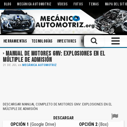
BLOG
MECÁNICA AUTOMOTRIZ
VÍDEOS
FOTOS
TEMAS
MAPA DEL SITI
Herramientas
Tecnologías
Inyectores
Motores Eléctricos
Mec
MANUAL DE MOTORES GNV: EXPLOSIONES EN EL
MÚLTIPLE DE ADMISIÓN
21
DE
JUL
en
MECÁNICA AUTOMOTRIZ
DESCARGAR MANUAL COMPLETO DE MOTORES GNV: EXPLOSIONES EN EL
MÚLTIPLE DE ADMISIÓN
DESCARGAR
OPCIÓN 1
(Google Drive)
OPCIÓN 2
(Box)