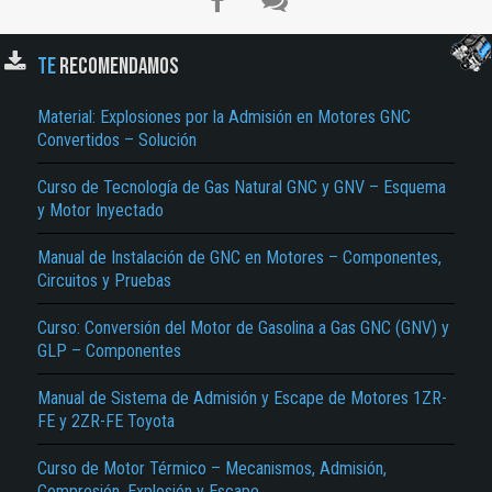
TE
RECOMENDAMOS
Material: Explosiones por la Admisión en Motores GNC
Convertidos – Solución
Curso de Tecnología de Gas Natural GNC y GNV – Esquema
y Motor Inyectado
El Título es incorrecto según el contenido.
Manual de Instalación de GNC en Motores – Componentes,
Circuitos y Pruebas
Texto o Imagen de portada son erróneos.
Curso: Conversión del Motor de Gasolina a Gas GNC (GNV) y
No carga o no se visualiza el contenido.
GLP – Componentes
Reportar otro tipo de error...
Manual de Sistema de Admisión y Escape de Motores 1ZR-
FE y 2ZR-FE Toyota
Curso de Motor Térmico – Mecanismos, Admisión,
Compresión, Explosión y Escape