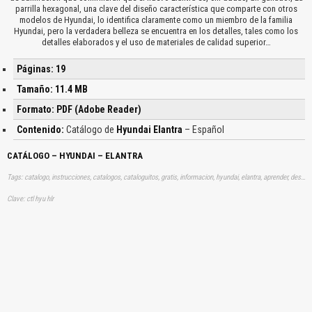
parrilla hexagonal, una clave del diseño característica que comparte con otros
modelos de Hyundai, lo identifica claramente como un miembro de la familia
Hyundai, pero la verdadera belleza se encuentra en los detalles, tales como los
detalles elaborados y el uso de materiales de calidad superior…
Páginas: 19
Tamaño: 11.4 MB
Formato: PDF (Adobe Reader)
Contenido:
Catálogo de
Hyundai Elantra
– Español
CATÁLOGO – HYUNDAI – ELANTRA
Tags: catalogo, instrucciones, catalogos, cataloguitos, gratis, informacion, hyundai, elantra, aprender, descargas
Clave: ctl hyu hlr