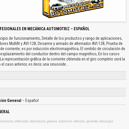
FESIONALES EN MECÁNICA AUTOMOTRIZ – ESPAÑOL
incipio de funcionamiento, Detalle de los productos y rango de aplicaciones,
ores Multifit y AVI-128, Desarme y armado de alternador AVI-128, Prueba de
de corriente, es por inducción electromagnética, El sentido de circulación de
de desplazamiento del conductor dentro del campo magnético, En los casos
a representación gráfica de la corriente obtenida en el giro completo será la
el caso anterior, es decir, una sinusoide…
ción General
– Español
NERAL
ormacion, alternador, descripcion, general, automovil, vehiculo, aprender, descargas