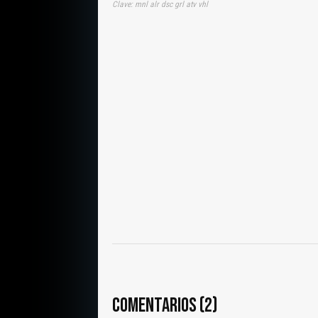
Clave: mnl alr dsc grl atv vhl
COMENTARIOS (2)