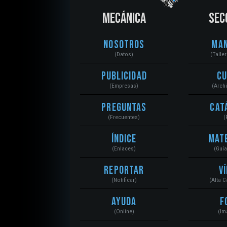
MECÁNICA
SEC
Nosotros
Ma
(Datos)
(Talle
Publicidad
C
(Empresas)
(Arch
Preguntas
Cat
(Frecuentes)
(
Índice
Mat
(Enlaces)
(Guí
Reportar
V
(Notificar)
(Alta 
Ayuda
F
(Online)
(Im