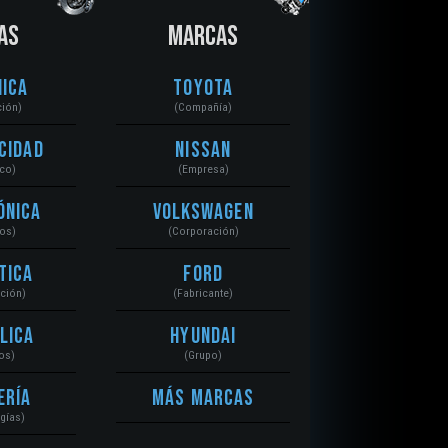
AS
MARCAS
ica
Toyota
ción)
(Compañía)
cidad
Nissan
ico)
(Empresa)
ónica
Volkswagen
tos)
(Corporación)
tica
Ford
ación)
(Fabricante)
lica
Hyundai
os)
(Grupo)
ería
Más Marcas
gías)