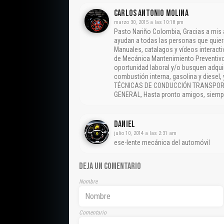
CARLOS ANTONIO MOLINA
marzo 30, 2015 a las 10:18 pm
Pasto Nariño Colombia, Gracias a mis
ayudan a todas las personas que quier
Manuales, catalagos y vídeos interact
de Mecánica Mantenimiento Preventivo
oportunidad laboral y/o busquen adqui
combustión interna, gasolina y diesel
TÉCNICAS DE CONDUCCIÓN TRANSPORT
GENERAL, Hasta pronto amigos, siempr
DANIEL
julio 10, 2014 a las 2:31 am
ese-lente mecánica del automóvil
DEJA UN COMENTARIO
Nombre
Comentario