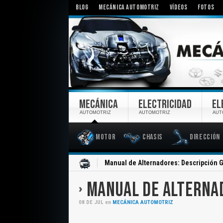
BLOG
MECÁNICA AUTOMOTRIZ
VÍDEOS
FOTOS
MECÁNICA
ELECTRICIDAD
EL
AUTOMOTRIZ
AUTOMOTRIZ
AUT
Motor
Chasis
Dirección
Inicio
Manual de Alternadores: Descripción 
MANUAL DE ALTERNAD
08
DE
JUL
en
MECÁNICA AUTOMOTRIZ