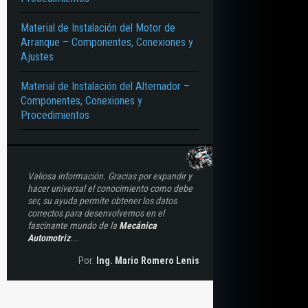
Material de Instalación del Motor de
Arranque – Componentes, Conexiones y
Ajustes
Material de Instalación del Alternador –
Componentes, Conexiones y
Procedimientos
Valiosa información. Gracias por expandir y
hacer universal el conocimiento como debe
ser, su ayuda permite obtener los datos
correctos para desenvolvernos en el
fascinante mundo de la
Mecánica
Automotriz
...
Por:
Ing. Mario Romero Lenis