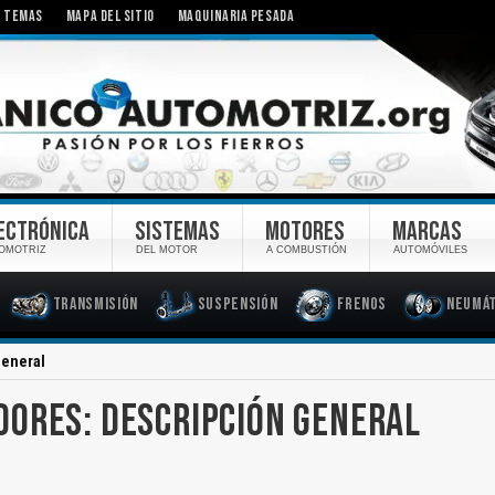
TEMAS
MAPA DEL SITIO
MAQUINARIA PESADA
ECTRÓNICA
SISTEMAS
MOTORES
MARCAS
OMOTRIZ
DEL MOTOR
A COMBUSTIÓN
AUTOMÓVILES
Transmisión
Suspensión
Frenos
Neumát
General
ORES: DESCRIPCIÓN GENERAL