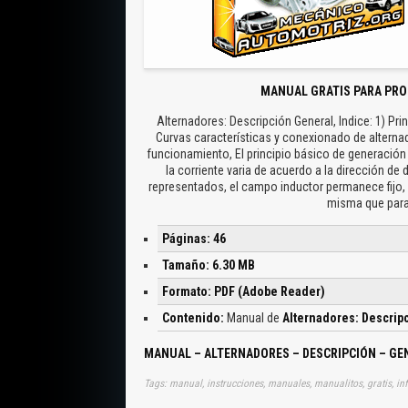
MANUAL GRATIS PARA PRO
Alternadores: Descripción General, Indice: 1) Pr
Curvas características y conexionado de alternad
funcionamiento, El principio básico de generación 
la corriente varia de acuerdo a la dirección 
representados, el campo inductor permanece fijo, L
misma que para 
Páginas: 46
Tamaño: 6.30 MB
Formato: PDF (Adobe Reader)
Contenido:
Manual de
Alternadores: Descrip
MANUAL – ALTERNADORES – DESCRIPCIÓN – GE
Tags: manual, instrucciones, manuales, manualitos, gratis, inf