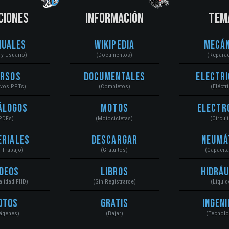
CIONES
INFORMACIÓN
TEM
nuales
Wikipedia
Mecán
r y Usuario)
(Documentos)
(Repara
ursos
Documentales
Electri
ivos PPTs)
(Completos)
(Eléctr
álogos
Motos
Electr
PDFs)
(Motocicletas)
(Circui
eriales
Descargar
Neumá
a Trabajo)
(Gratuitos)
(Capacit
ídeos
Libros
Hidráu
Calidad FHD)
(Sin Registrarse)
(Líquid
otos
Gratis
Ingeni
ágenes)
(Bajar)
(Tecnolo