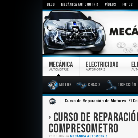
BLOG
MECÁNICA AUTOMOTRIZ
VÍDEOS
FOTOS
MECÁNICA
ELECTRICIDAD
EL
AUTOMOTRIZ
AUTOMOTRIZ
AUT
Motor
Chasis
Dirección
Inicio
Curso de Reparación de Motores: El 
CURSO DE REPARACIÓ
COMPRESOMETRO
23
DE
JUN
en
MECÁNICA AUTOMOTRIZ