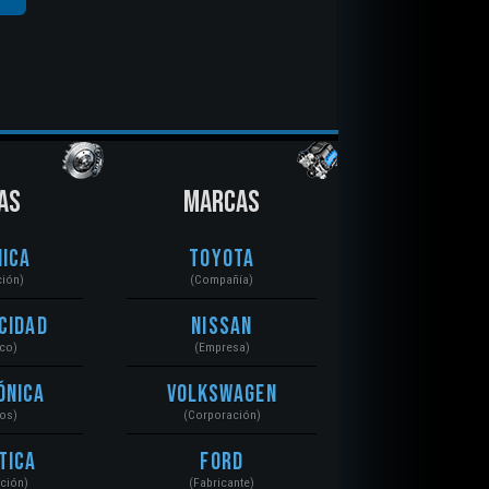
AS
MARCAS
ica
Toyota
ción)
(Compañía)
cidad
Nissan
ico)
(Empresa)
ónica
Volkswagen
tos)
(Corporación)
tica
Ford
ación)
(Fabricante)