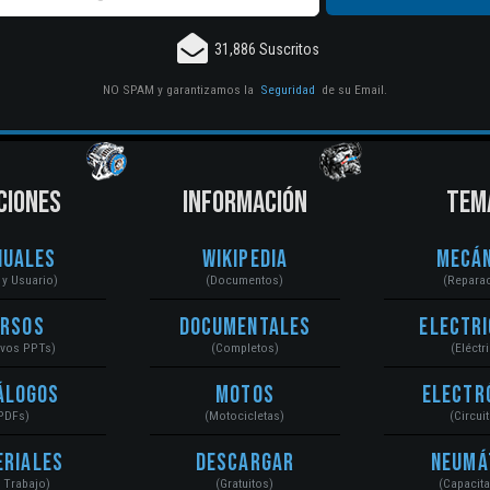
31,886 Suscritos
NO SPAM y garantizamos la
Seguridad
de su Email.
CIONES
INFORMACIÓN
TEM
nuales
Wikipedia
Mecán
r y Usuario)
(Documentos)
(Repara
ursos
Documentales
Electri
ivos PPTs)
(Completos)
(Eléctr
álogos
Motos
Electr
PDFs)
(Motocicletas)
(Circui
eriales
Descargar
Neumá
a Trabajo)
(Gratuitos)
(Capacit