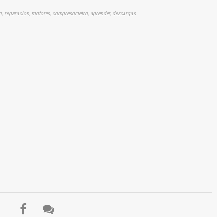
ion, reparacion, motores, compresometro, aprender, descargas
El Título es incorrecto según el contenido.
Texto o Imagen de portada son erróneos.
No carga o no se visualiza el contenido.
Reportar otro tipo de error...