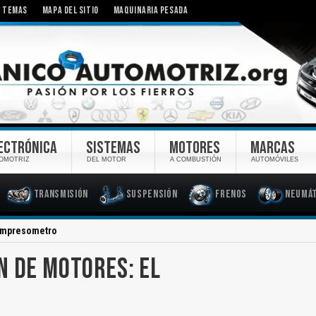
TEMAS
MAPA DEL SITIO
MAQUINARIA PESADA
ECTRÓNICA
SISTEMAS
MOTORES
MARCAS
OMOTRIZ
DEL MOTOR
A COMBUSTIÓN
AUTOMÓVILES
Transmisión
Suspensión
Frenos
Neumát
Compresometro
N DE MOTORES: EL