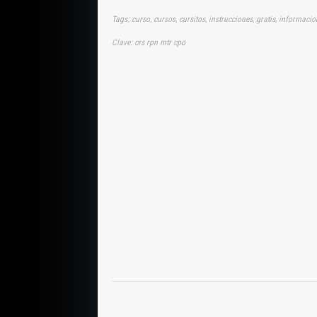
Tags: curso, cursos, cursitos, instrucciones, gratis, informac
Clave: crs rpn mtr cpo