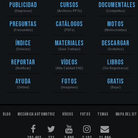
Publicidad
Cursos
Documentales
(Empresas)
(Archivos PPTs)
(Completos)
Preguntas
Catálogos
Motos
(Frecuentes)
(PDFs)
(Motocicletas)
Índice
Materiales
Descargar
(Enlaces)
(Guía Trabajo)
(Gratuitos)
Reportar
Vídeos
Libros
(Notificar)
(Alta Calidad FHD)
(Sin Registrarse)
Ayuda
Fotos
Gratis
(Online)
(Imágenes)
(Bajar)
Blog
Mecánica Automotriz
Vídeos
Fotos
Temas
Mapa del Sit
293,403
331
3,890
2,102
31,886