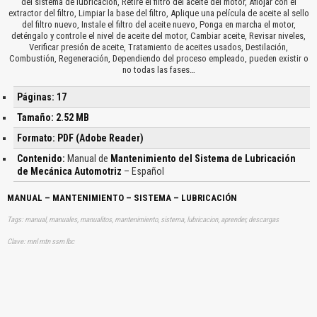
del sistema de lubricación, Retire el filtro del aceite del motor, Aflojar con el
extractor del filtro, Limpiar la base del filtro, Aplique una película de aceite al sello
del filtro nuevo, Instale el filtro del aceite nuevo, Ponga en marcha el motor,
deténgalo y controle el nivel de aceite del motor, Cambiar aceite, Revisar niveles,
Verificar presión de aceite, Tratamiento de aceites usados, Destilación,
Combustión, Regeneración, Dependiendo del proceso empleado, pueden existir o
no todas las fases…
Páginas: 17
Tamaño: 2.52 MB
Formato: PDF (Adobe Reader)
Contenido:
Manual de
Mantenimiento del Sistema de Lubricación
de Mecánica Automotriz
– Español
MANUAL – MANTENIMIENTO – SISTEMA – LUBRICACIÓN
Tags: manual, manuales, manualitos, mantenimiento, sistema, lubricacion, aprender, descargas
Clave: mnl mtn ssm lbc