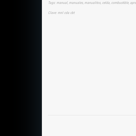
Tags: manual, manuales, manualitos, celda, combustible, apr
Clave: mnl cda cbt