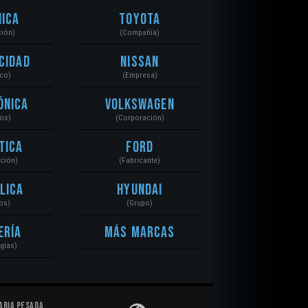
ica
Toyota
ción)
(Compañía)
cidad
Nissan
ico)
(Empresa)
ónica
Volkswagen
tos)
(Corporación)
tica
Ford
ación)
(Fabricante)
lica
Hyundai
os)
(Grupo)
ería
Más Marcas
gías)
aria Pesada