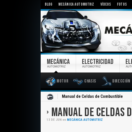
BLOG
MECÁNICA AUTOMOTRIZ
VÍDEOS
FOTOS
MECÁNICA
ELECTRICIDAD
EL
AUTOMOTRIZ
AUTOMOTRIZ
AUT
Motor
Chasis
Dirección
Inicio
Manual de Celdas de Combustible
MANUAL DE CELDAS 
13
DE
JUN
en
MECÁNICA AUTOMOTRIZ