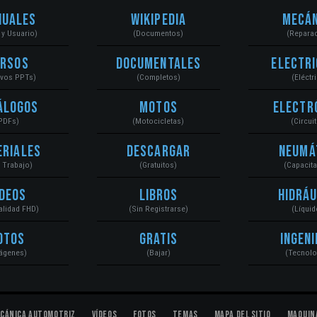
nuales
Wikipedia
Mecán
r y Usuario)
(Documentos)
(Repara
ursos
Documentales
Electri
ivos PPTs)
(Completos)
(Eléctr
álogos
Motos
Electr
PDFs)
(Motocicletas)
(Circui
eriales
Descargar
Neumá
a Trabajo)
(Gratuitos)
(Capacit
ídeos
Libros
Hidráu
Calidad FHD)
(Sin Registrarse)
(Líquid
otos
Gratis
Ingeni
ágenes)
(Bajar)
(Tecnolo
cánica Automotriz
Vídeos
Fotos
Temas
Mapa del Sitio
Maquin