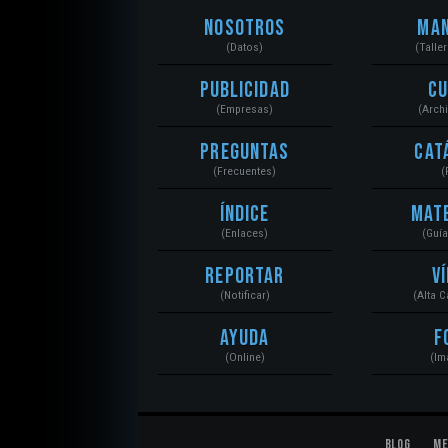
Nosotros
Ma
(Datos)
(Talle
Publicidad
C
(Empresas)
(Arch
Preguntas
Cat
(Frecuentes)
(
Índice
Mat
(Enlaces)
(Guí
Reportar
V
(Notificar)
(Alta 
Ayuda
F
(Online)
(Im
Blog
Me