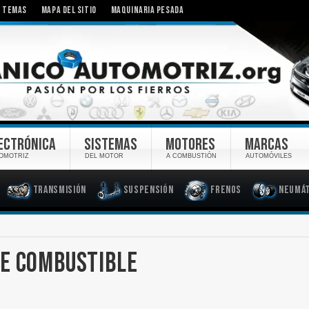
TEMAS
MAPA DEL SITIO
MAQUINARIA PESADA
ECTRÓNICA
SISTEMAS
MOTORES
MARCAS
OMOTRIZ
DEL MOTOR
A COMBUSTIÓN
AUTOMÓVILES
Transmisión
Suspensión
Frenos
Neumát
DE COMBUSTIBLE