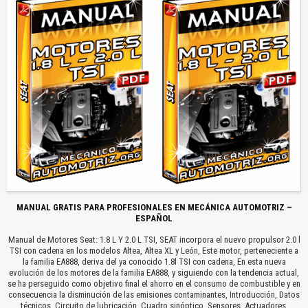
MANUAL GRATIS PARA PROFESIONALES EN MECÁNICA AUTOMOTRIZ –
ESPAÑOL
Manual de Motores Seat: 1.8 L Y 2.0 L TSI, SEAT incorpora el nuevo propulsor 2.0 l
TSI con cadena en los modelos Altea, Altea XL y León, Este motor, perteneciente a
la familia EA888, deriva del ya conocido 1.8l TSI con cadena, En esta nueva
evolución de los motores de la familia EA888, y siguiendo con la tendencia actual,
se ha perseguido como objetivo final el ahorro en el consumo de combustible y en
consecuencia la disminución de las emisiones contaminantes, Introducción, Datos
técnicos, Circuito de lubricación, Cuadro sinóptico, Sensores, Actuadores,