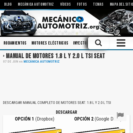
BLOG
MECÁNICA AUTOMOTRIZ
VÍDEOS
FOTOS
TEMAS
MAPA DEL SITI
Rodamientos
Motores Eléctricos
Inyectores
Aceites
Amortig
MANUAL DE MOTORES 1.8 L Y 2.0 L TSI SEAT
07
DE
JUN
en
MECÁNICA AUTOMOTRIZ
DESCARGAR MANUAL COMPLETO DE MOTORES SEAT: 1.8 L Y 2.0 L TSI
DESCARGAR
OPCIÓN 1
(Dropbox)
OPCIÓN 2
(Google Drive)