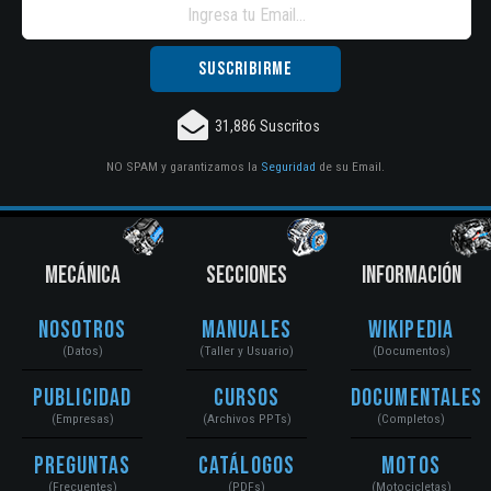
31,886 Suscritos
NO SPAM y garantizamos la
Seguridad
de su Email.
MECÁNICA
SECCIONES
INFORMACIÓN
Nosotros
Manuales
Wikipedia
(Datos)
(Taller y Usuario)
(Documentos)
Publicidad
Cursos
Documentales
(Empresas)
(Archivos PPTs)
(Completos)
Preguntas
Catálogos
Motos
(Frecuentes)
(PDFs)
(Motocicletas)