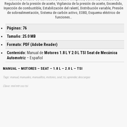
Regulación de la presión de aceite, Vigilancia de la presión de aceite, Encendido,
Inyección de combustible, Estabilización del ralentí, Distribución variable, Presión
de sobrealimentación, Sistema de carbón activo, EOBD, Esquema eléctrico de
funciones…
Páginas: 76
Tamaño: 25.0 MB
Formato: PDF (Adobe Reader)
Contenido:
Manual de
Motores 1.8 L Y 2.0 L TSI Seat de Mecánica
Automotriz
– Español
MANUAL – MOTORES – SEAT – 1.8 L – 2.0 L – TSI
Tags: manual, manuales, manualitos, motores, seat, tsi, aprender, descargas
Clave: mnl mtr sss tsi