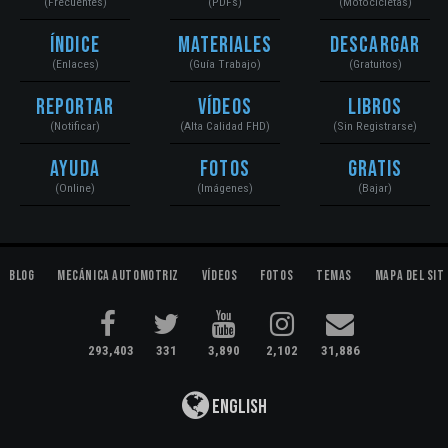
(Frecuentes)
(PDFs)
(Motocicletas)
Índice
Materiales
Descargar
(Enlaces)
(Guía Trabajo)
(Gratuitos)
Reportar
Vídeos
Libros
(Notificar)
(Alta Calidad FHD)
(Sin Registrarse)
Ayuda
Fotos
Gratis
(Online)
(Imágenes)
(Bajar)
Blog
Mecánica Automotriz
Vídeos
Fotos
Temas
Mapa del Sit
293,403
331
3,890
2,102
31,886
English