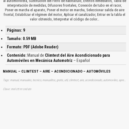
al automovilista, Sustitución del Filtro de habitáculo, Efectos inmediatos, Tabla de
interpretación de medidas, Difusores frontales, Conexión de tubo en el racor,
Poner en marcha el aparato, Poner el motor en marcha, Seleccionar salida de aire
frontal, Estabilizar el régimen del motor, Aplicar el canalizador, Entrar en la tabla el
valor obtenido, Interpretar el código de color…
Páginas: 9
Tamaño: 0.59 MB
Formato: PDF (Adobe Reader)
Contenido:
Manual de
Climtest del Aire Acondicionado para
Automóviles en Mecánica Automotríz
– Español
MANUAL – CLIMTEST – AIRE – ACONDICIONADO – AUTOMÓVILES
Tags: manual, manuales, tecnico, manualitos, gratis, util, climtest, aire, acondicionado, automoviles, aprender, descargas
Clave: mnl ctt rrr cnd atv