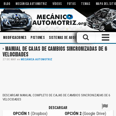
BLOG
MECÁNICA AUTOMOTRIZ
VÍDEOS
FOTOS
TEMAS
MAPA DEL SITI
Modificaciones
Pistones
Sistemas de Audio
Amortiguadores
En
MANUAL DE CAJAS DE CAMBIOS SINCRONIZADAS DE 6
VELOCIDADES
27
DE
MAY
en
MECÁNICA AUTOMOTRIZ
DESCARGAR MANUAL COMPLETO DE CAJAS DE CAMBIOS SINCRONIZADAS DE 6
VELOCIDADES
DESCARGAR
OPCIÓN 1
(Dropbox)
OPCIÓN 2
(Google Drive)