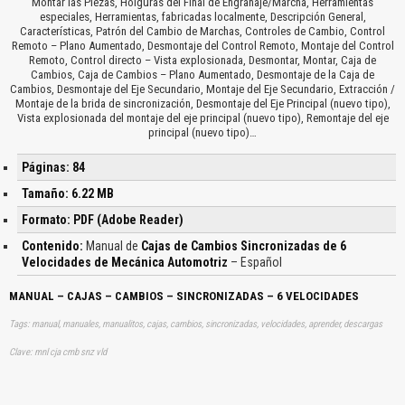
Montar las Piezas, Holguras del Final de Engranaje/Marcha, Herramientas
especiales, Herramientas, fabricadas localmente, Descripción General,
Características, Patrón del Cambio de Marchas, Controles de Cambio, Control
Remoto – Plano Aumentado, Desmontaje del Control Remoto, Montaje del Control
Remoto, Control directo – Vista explosionada, Desmontar, Montar, Caja de
Cambios, Caja de Cambios – Plano Aumentado, Desmontaje de la Caja de
Cambios, Desmontaje del Eje Secundario, Montaje del Eje Secundario, Extracción /
Montaje de la brida de sincronización, Desmontaje del Eje Principal (nuevo tipo),
Vista explosionada del montaje del eje principal (nuevo tipo), Remontaje del eje
principal (nuevo tipo)…
Páginas: 84
Tamaño: 6.22 MB
Formato: PDF (Adobe Reader)
Contenido:
Manual de
Cajas de Cambios Sincronizadas de 6
Velocidades de Mecánica Automotriz
– Español
MANUAL – CAJAS – CAMBIOS – SINCRONIZADAS – 6 VELOCIDADES
Tags: manual, manuales, manualitos, cajas, cambios, sincronizadas, velocidades, aprender, descargas
Clave: mnl cja cmb snz vld