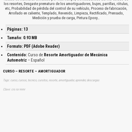
los resortes, Desgaste prematuro de los amortiguadores, bujes, parrillas, rótulas,
etc, Probabilidad de pérdida del control de su vehículo, Proceso de fabricación,
Arrollado en caliente, Templado, Revenido, Limpieza, Rectificado, Prensado,
Medición y prueba de carga, Pintura Epoxy…
Páginas: 13
Tamaño: 0.93 MB
Formato: PDF (Adobe Reader)
Contenido:
Curso de
Resorte Amortiguador de Mecánica
Automotriz
– Español
CURSO – RESORTE – AMORTIGUADOR
Tags: curso, cursos, tecnico, cursitos, resorte, amortiguador, aprender, descargas
Clave: crs rsr mmr