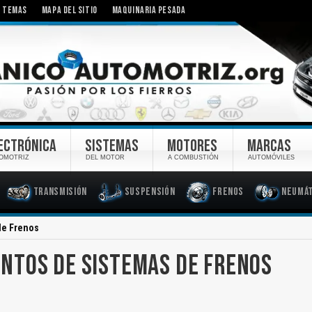
TEMAS
MAPA DEL SITIO
MAQUINARIA PESADA
ECTRÓNICA
SISTEMAS
MOTORES
MARCAS
OMOTRIZ
DEL MOTOR
A COMBUSTIÓN
AUTOMÓVILES
Transmisión
Suspensión
Frenos
Neumát
de Frenos
NTOS DE SISTEMAS DE FRENOS