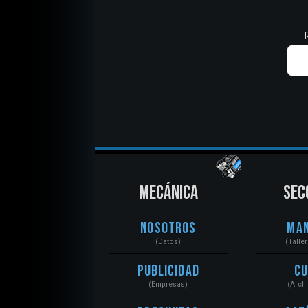
MECÁNICA
SEC
Nosotros
Ma
(Datos)
(Talle
Publicidad
C
(Empresas)
(Arch