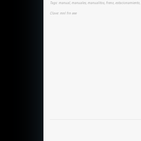
Tags: manual, manuales, manualitos, freno, estacionamiento,
Clave: mnl frn eee