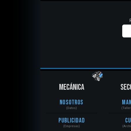
MECÁNICA
SEC
Nosotros
Ma
(Datos)
(Talle
Publicidad
C
(Empresas)
(Arch