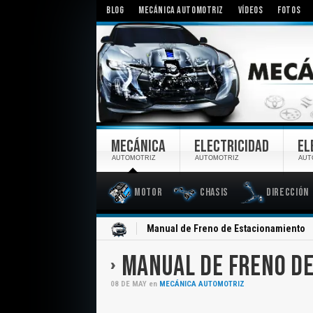
BLOG
MECÁNICA AUTOMOTRIZ
VÍDEOS
FOTOS
MECÁNICA
ELECTRICIDAD
EL
AUTOMOTRIZ
AUTOMOTRIZ
AUT
Motor
Chasis
Dirección
Inicio
Manual de Freno de Estacionamiento
MANUAL DE FRENO D
08
DE
MAY
en
MECÁNICA AUTOMOTRIZ