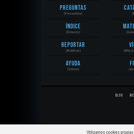
Preguntas
Cat
(Frecuentes)
(
Índice
Mat
(Enlaces)
(Guí
Reportar
V
(Notificar)
(Alta 
Ayuda
F
(Online)
(Im
Blog
Me
© 2020 Mecánica Automotriz. Motores, Sistemas, El
Utilizamos cookies propias 