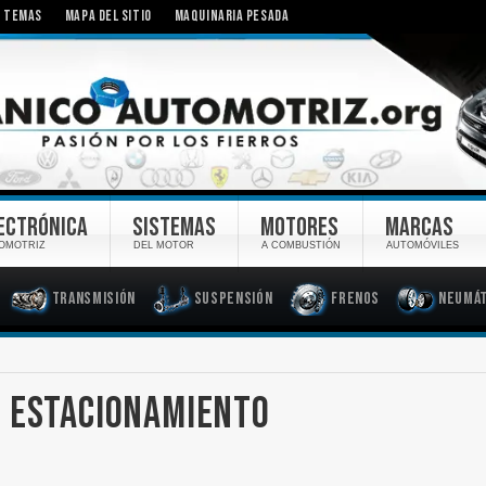
TEMAS
MAPA DEL SITIO
MAQUINARIA PESADA
ECTRÓNICA
SISTEMAS
MOTORES
MARCAS
OMOTRIZ
DEL MOTOR
A COMBUSTIÓN
AUTOMÓVILES
Transmisión
Suspensión
Frenos
Neumát
E ESTACIONAMIENTO