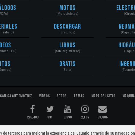
álogos
Motos
Electr
PDFs)
(Motocicletas)
(Circui
eriales
Descargar
Neumá
a Trabajo)
(Gratuitos)
(Capacit
ídeos
Libros
Hidráu
Calidad FHD)
(Sin Registrarse)
(Líquid
otos
Gratis
Ingeni
ágenes)
(Bajar)
(Tecnolo
cánica Automotriz
Vídeos
Fotos
Temas
Mapa del Sitio
Maquin
293,403
331
3,890
2,102
31,886
ectromecánica...
Condiciones
|
y de terceros para mejorar la experiencia del usuario a través de su navegació