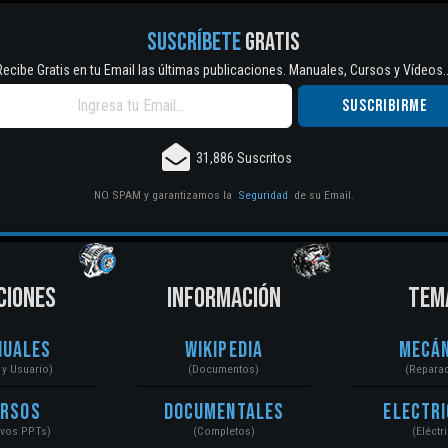
SUSCRÍBETE
GRATIS
Recibe Gratis en tu Email las últimas publicaciones. Manuales, Cursos y Vídeos..
31,886 Suscritos
NO SPAM y garantizamos la
Seguridad
de su Email.
CIONES
INFORMACIÓN
TEM
nuales
Wikipedia
Mecán
r y Usuario)
(Documentos)
(Repara
ursos
Documentales
Electri
ivos PPTs)
(Completos)
(Eléctr