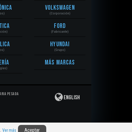
ónica
Volkswagen
tos)
(Corporación)
tica
Ford
ación)
(Fabricante)
lica
Hyundai
os)
(Grupo)
ería
Más Marcas
gías)
aria Pesada
English
Privacidad
|
Derechos de Autor
|
Responsabilidad
Aceptar
n.
Ver más