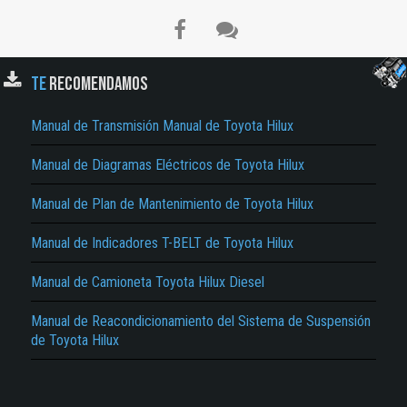
TE
RECOMENDAMOS
Manual de Transmisión Manual de Toyota Hilux
Manual de Diagramas Eléctricos de Toyota Hilux
El Título es incorrecto según el contenido.
Manual de Plan de Mantenimiento de Toyota Hilux
Texto o Imagen de portada son erróneos.
Manual de Indicadores T-BELT de Toyota Hilux
No carga o no se visualiza el contenido.
Reportar otro tipo de error...
Manual de Camioneta Toyota Hilux Diesel
Manual de Reacondicionamiento del Sistema de Suspensión
de Toyota Hilux