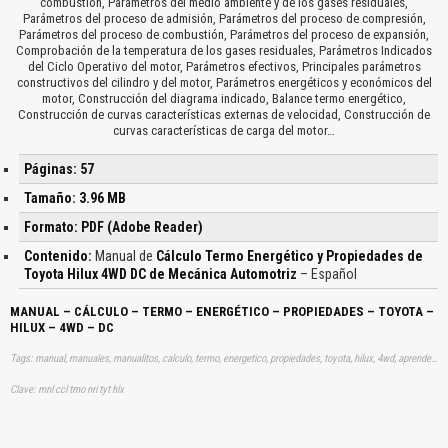
combustión, Parámetros del medio ambiente y de los gases residuales,
Parámetros del proceso de admisión, Parámetros del proceso de compresión,
Parámetros del proceso de combustión, Parámetros del proceso de expansión,
Comprobación de la temperatura de los gases residuales, Parámetros Indicados
del Ciclo Operativo del motor, Parámetros efectivos, Principales parámetros
constructivos del cilindro y del motor, Parámetros energéticos y económicos del
motor, Construcción del diagrama indicado, Balance termo energético,
Construcción de curvas características externas de velocidad, Construcción de
curvas características de carga del motor…
Páginas: 57
Tamaño: 3.96 MB
Formato: PDF (Adobe Reader)
Contenido:
Manual de
Cálculo Termo Energético y Propiedades de
Toyota Hilux 4WD DC de Mecánica Automotriz
– Español
MANUAL – CÁLCULO – TERMO – ENERGÉTICO – PROPIEDADES – TOYOTA –
HILUX – 4WD – DC
Tags: manual, manuales, manualitos, calculo, termo, energetico, propiedades, toyota, hilux, 4wd, aprender, descargas
Clave: mnl ccl tmo nri tyt hlx