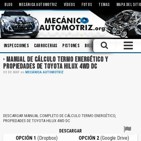
BLOG
MECÁNICA AUTOMOTRIZ
VÍDEOS
FOTOS
TEMAS
MAPA DEL SITI
Inspecciones
Carrocerias
Pistones
Bielas
Tecnologías
Modif
MANUAL DE CÁLCULO TERMO ENERGÉTICO Y
PROPIEDADES DE TOYOTA HILUX 4WD DC
03
DE
MAY
en
MECÁNICA AUTOMOTRIZ
DESCARGAR MANUAL COMPLETO DE CÁLCULO TERMO ENERGÉTICO,
PROPIEDADES DE TOYOTA HILUX 4WD DC
DESCARGAR
OPCIÓN 1
(Dropbox)
OPCIÓN 2
(Google Drive)