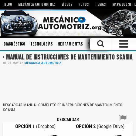
BLOG
MECÁNICA AUTOMOTRIZ
VÍDEOS
FOTOS
TEMAS
MAPA DEL SITI
Diagnóstico
Tecnologías
Herramientas
Sistemas de Audio
Moto
MANUAL DE INSTRUCCIONES DE MANTENIMIENTO SCANIA
01
DE
MAY
en
MECÁNICA AUTOMOTRIZ
DESCARGAR MANUAL COMPLETO DE INSTRUCCIONES DE MANTENIMIENTO
SCANIA
DESCARGAR
OPCIÓN 1
(Dropbox)
OPCIÓN 2
(Google Drive)