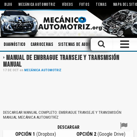
BLOG
MECÁNICA AUTOMOTRIZ
VÍDEOS
FOTOS
TEMAS
MAPA DEL SITI
Diagnóstico
Carrocerias
Sistemas de Audio
Herramientas
Roda
MANUAL DE EMBRAGUE TRANSEJE Y TRANSMISIÓN
MANUAL
17
DE
OCT
en
MECÁNICA AUTOMOTRIZ
DESCARGAR MANUAL COMPLETO: EMBRAGUE TRANSEJE Y TRANSMISIÓN
MANUAL MECÁNICA AUTOMOTRÍZ
DESCARGAR
OPCIÓN 1
(Dropbox)
OPCIÓN 2
(Google Drive)