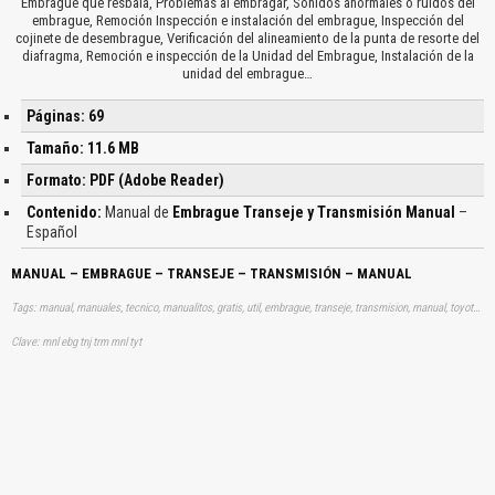
Embrague que resbala, Problemas al embragar, Sonidos anormales o ruidos del
embrague, Remoción Inspección e instalación del embrague, Inspección del
cojinete de desembrague, Verificación del alineamiento de la punta de resorte del
diafragma, Remoción e inspección de la Unidad del Embrague, Instalación de la
unidad del embrague…
Páginas: 69
Tamaño: 11.6 MB
Formato: PDF (Adobe Reader)
Contenido:
Manual de
Embrague Transeje y Transmisión Manual
–
Español
MANUAL – EMBRAGUE – TRANSEJE – TRANSMISIÓN – MANUAL
Tags: manual, manuales, tecnico, manualitos, gratis, util, embrague, transeje, transmision, manual, toyota, aprender, descargas
Clave: mnl ebg tnj trm mnl tyt