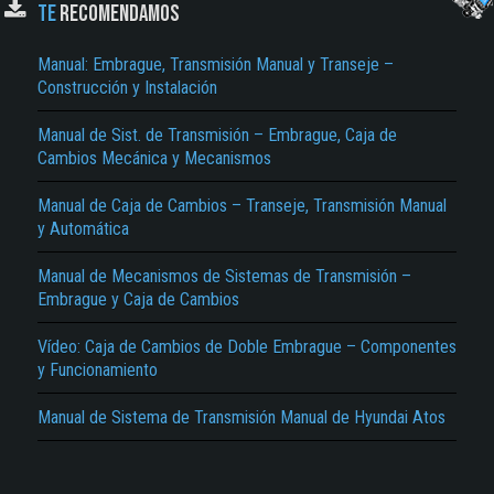
TE
RECOMENDAMOS
Manual: Embrague, Transmisión Manual y Transeje –
Construcción y Instalación
Manual de Sist. de Transmisión – Embrague, Caja de
Cambios Mecánica y Mecanismos
Manual de Caja de Cambios – Transeje, Transmisión Manual
El Título es incorrecto según el contenido.
y Automática
Texto o Imagen de portada son erróneos.
Manual de Mecanismos de Sistemas de Transmisión –
Embrague y Caja de Cambios
No carga o no se visualiza el contenido.
Reportar otro tipo de error...
Vídeo: Caja de Cambios de Doble Embrague – Componentes
y Funcionamiento
Manual de Sistema de Transmisión Manual de Hyundai Atos