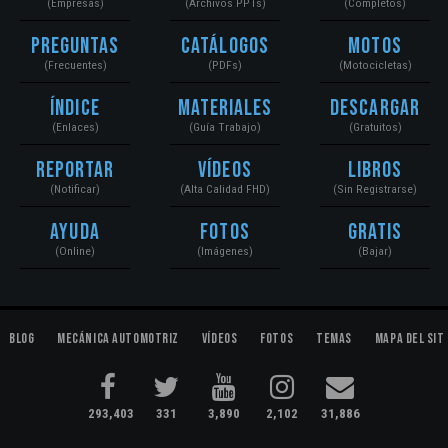
(Empresas)
(Archivos PPTs)
(Completos)
Preguntas
Catálogos
Motos
(Frecuentes)
(PDFs)
(Motocicletas)
Índice
Materiales
Descargar
(Enlaces)
(Guía Trabajo)
(Gratuitos)
Reportar
Vídeos
Libros
(Notificar)
(Alta Calidad FHD)
(Sin Registrarse)
Ayuda
Fotos
Gratis
(Online)
(Imágenes)
(Bajar)
Blog
Mecánica Automotriz
Vídeos
Fotos
Temas
Mapa del Sit
293,403
331
3,890
2,102
31,886