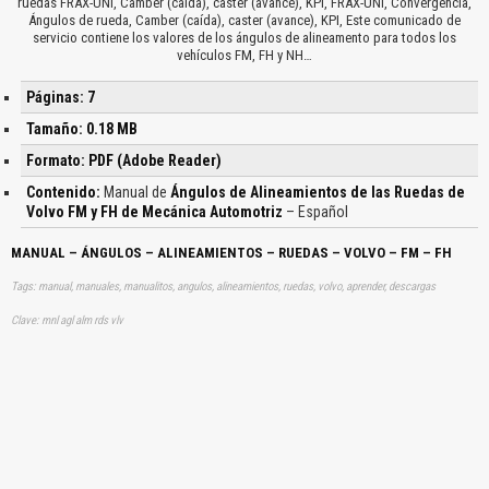
ruedas FRAX-UNI, Camber (caída), caster (avance), KPI, FRAX-UNI, Convergencia,
Ángulos de rueda, Camber (caída), caster (avance), KPI, Este comunicado de
servicio contiene los valores de los ángulos de alineamento para todos los
vehículos FM, FH y NH…
Páginas: 7
Tamaño: 0.18 MB
Formato: PDF (Adobe Reader)
Contenido:
Manual de
Ángulos de Alineamientos de las Ruedas de
Volvo FM y FH de Mecánica Automotriz
– Español
MANUAL – ÁNGULOS – ALINEAMIENTOS – RUEDAS – VOLVO – FM – FH
Tags: manual, manuales, manualitos, angulos, alineamientos, ruedas, volvo, aprender, descargas
Clave: mnl agl alm rds vlv