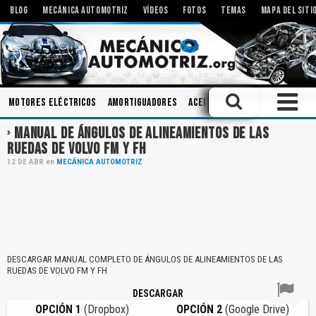
BLOG
MECÁNICA AUTOMOTRIZ
VÍDEOS
FOTOS
TEMAS
MAPA DEL SITI
Motores Eléctricos
Amortiguadores
Aceites
Modificaciones
B
MANUAL DE ÁNGULOS DE ALINEAMIENTOS DE LAS
RUEDAS DE VOLVO FM Y FH
12
DE
ABR
en
MECÁNICA AUTOMOTRIZ
DESCARGAR MANUAL COMPLETO DE ÁNGULOS DE ALINEAMIENTOS DE LAS
RUEDAS DE VOLVO FM Y FH
DESCARGAR
OPCIÓN 1
(Dropbox)
OPCIÓN 2
(Google Drive)