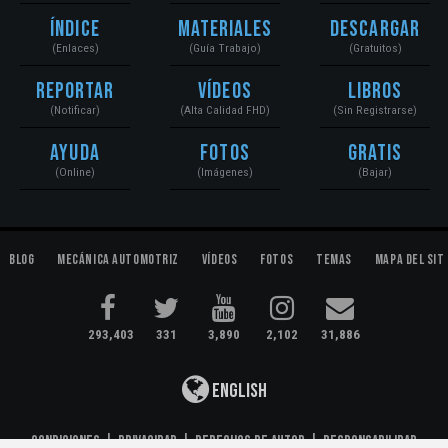
Índice
Materiales
Descargar
(Enlaces)
(Guía Trabajo)
(Gratuitos)
Reportar
Vídeos
Libros
(Notificar)
(Alta Calidad FHD)
(Sin Registrarse)
Ayuda
Fotos
Gratis
(Online)
(Imágenes)
(Bajar)
Blog
Mecánica Automotriz
Vídeos
Fotos
Temas
Mapa del Sit
293,403
331
3,890
2,102
31,886
English
Condiciones
|
Privacidad
|
Derechos de Autor
|
Responsabilidad